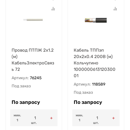
Провод ПТПЖ 2х1.2
Кабель ТППэп
(м)
20х2х0.4 200В (м)
КабельЭлектроСвяз
Кольчугино
ь 72
1000000613120300
01
Артикул:
76245
Артикул:
118589
Под заказ
Под заказ
По запросу
По запросу
мин.
мин.
1
1
шт.
шт.