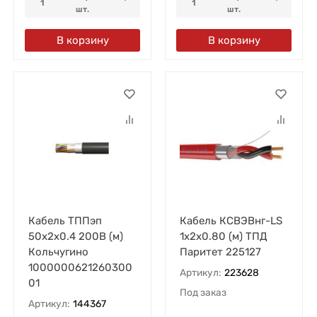
1
1
шт.
шт.
В корзину
В корзину
Кабель ТППэп
Кабель КСВЭВнг-LS
50х2х0.4 200В (м)
1х2х0.80 (м) ТПД
Кольчугино
Паритет 225127
1000000621260300
Артикул:
223628
01
Под заказ
Артикул:
144367