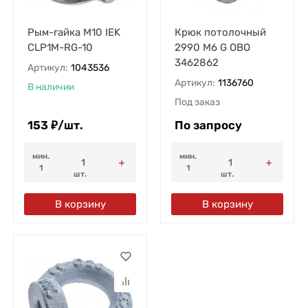
Рым-гайка М10 IEK
Крюк потолочный
CLP1M-RG-10
2990 M6 G OBO
3462862
Артикул:
1043536
Артикул:
1136760
В наличии
Под заказ
153
₽
/
шт.
По запросу
мин.
мин.
1
1
шт.
шт.
В корзину
В корзину