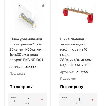
Шина уравнивания
Шина главная
потенциалов 10х4-
заземляющая с
25кв.мм 1х50кв.мм
изоляторами 10
1х4х30мм с пласт.
подкл.
опорой DKC NE1001
380ммх40ммх4мм
медь DKC NE2010
Артикул:
203542
Артикул:
1307266
Под заказ
Под заказ
По запросу
По запросу
мин.
мин.
1
1
шт.
шт.