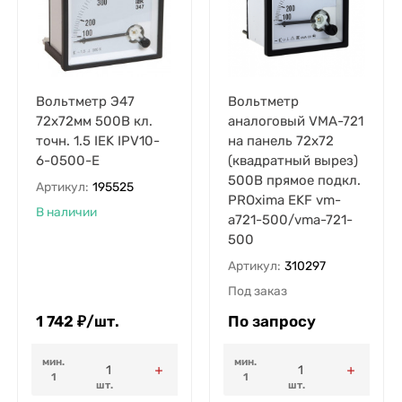
Вольтметр Э47
Вольтметр
72х72мм 500В кл.
аналоговый VMA-721
точн. 1.5 IEK IPV10-
на панель 72х72
6-0500-E
(квадратный вырез)
500В прямое подкл.
Артикул:
195525
PROxima EKF vm-
В наличии
a721-500/vma-721-
500
Артикул:
310297
Под заказ
1 742
₽
/
шт.
По запросу
мин.
мин.
1
1
шт.
шт.