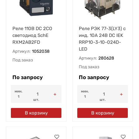
Реле 110В DC 2CO
Реле РЭК 77-3(LY3) с
светодиод SchE
инд. 10А 24В DC IEK
RXM2AB2FD
RRP10-3-10-024D-
LED
Артикул:
1052038
Артикул:
280628
Под заказ
Под заказ
По запросу
По запросу
мин.
мин.
1
1
шт.
шт.
В корзину
В корзину