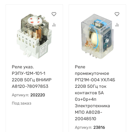
Реле указ.
Реле
РЭПУ-12М-101-1
промежуточное
220В 50Гц ВНИИР
РП21М-004 УХЛ4Б
A8120-78097853
220В 50Гц ток
контактов 5А
Артикул:
202220
0з+0р+4п
Под заказ
Электротехника
МПО A8028-
20048510
Артикул:
23816