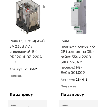
Реле РЭК 78-4(MY4)
Реле
3А 230В AC с
промежуточное PK-
индикацией IEK
2P (монтаж на DIN-
RRP20-4-03-220A-
рейке 35мм 220В
LED
50Гц 2х8А 2
перекл.) F&F
Артикул:
280642
EA06.001.009
Под заказ
Артикул:
284416
Под заказ
По запросу
По запросу
мин.
мин.