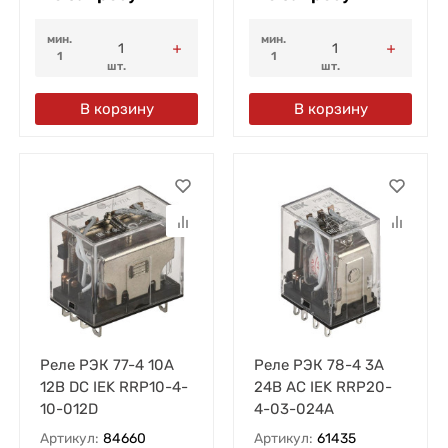
мин.
мин.
1
1
шт.
шт.
В корзину
В корзину
Реле РЭК 77-4 10А
Реле РЭК 78-4 3А
12В DC IEK RRP10-4-
24В AC IEK RRP20-
10-012D
4-03-024A
Артикул:
84660
Артикул:
61435