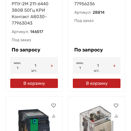
РПУ-2М 211-6440
77956236
380В 50Гц КРИ
Артикул:
28814
Контакт A8030-
Под заказ
77963043
Артикул:
146517
Под заказ
По запросу
По запросу
мин.
мин.
1
1
шт.
шт.
В корзину
В корзину