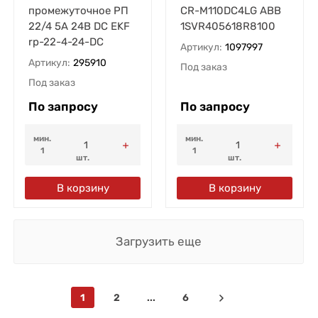
промежуточное РП
CR-M110DC4LG ABB
22/4 5А 24В DC EKF
1SVR405618R8100
rp-22-4-24-DC
Артикул:
1097997
Артикул:
295910
Под заказ
Под заказ
По запросу
По запросу
мин.
мин.
1
1
шт.
шт.
В корзину
В корзину
Загрузить еще
1
2
...
6