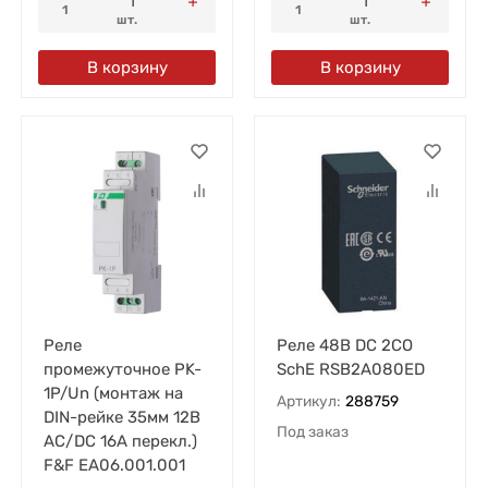
1
1
шт.
шт.
В корзину
В корзину
Реле
Реле 48В DC 2CO
промежуточное PK-
SchE RSB2A080ED
1P/Un (монтаж на
Артикул:
288759
DIN-рейке 35мм 12В
Под заказ
AC/DC 16А перекл.)
F&F EA06.001.001