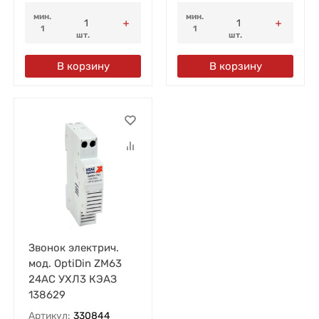
мин.
мин.
1
1
шт.
шт.
В корзину
В корзину
Звонок электрич.
мод. OptiDin ZM63
24AC УХЛ3 КЭАЗ
138629
Артикул:
330844