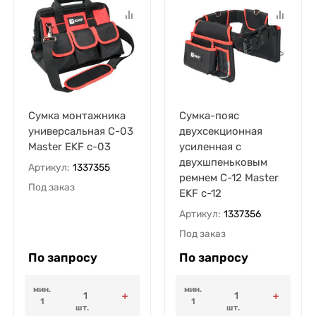
Сумка монтажника
Сумка-пояс
универсальная С-03
двухсекционная
Master EKF c-03
усиленная с
двухшпеньковым
Артикул:
1337355
ремнем С-12 Master
Под заказ
EKF c-12
Артикул:
1337356
Под заказ
По запросу
По запросу
мин.
мин.
1
1
шт.
шт.