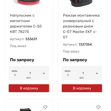
Напульсник с
Рюкзак монтажника
магнитным
универсальный с
держателем C-55
резиновым дном
КВТ 78275
С-07 Master EKF c-
07
Артикул:
533631
Артикул:
1337354
Под заказ
Под заказ
По запросу
По запросу
мин.
мин.
1
1
шт.
шт.
В корзину
В корзину