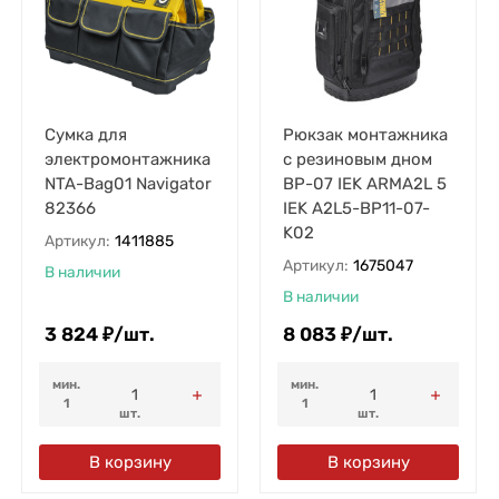
Сумка для
Рюкзак монтажника
электромонтажника
с резиновым дном
NTA-Bag01 Navigator
BP-07 IEK ARMA2L 5
82366
IEK A2L5-BP11-07-
K02
Артикул:
1411885
Артикул:
1675047
В наличии
В наличии
3 824
₽
/
шт.
8 083
₽
/
шт.
мин.
мин.
1
1
шт.
шт.
В корзину
В корзину