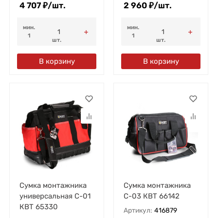
4 707
₽
/
шт.
2 960
₽
/
шт.
мин.
мин.
1
1
шт.
шт.
В корзину
В корзину
Сумка монтажника
Сумка монтажника
универсальная С-01
С-03 КВТ 66142
КВТ 65330
Артикул:
416879