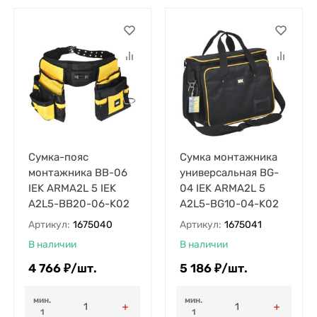
Сумка-пояс
Сумка монтажника
монтажника BB-06
универсальная BG-
IEK ARMA2L 5 IEK
04 IEK ARMA2L 5
A2L5-BB20-06-K02
A2L5-BG10-04-K02
Артикул:
1675040
Артикул:
1675041
В наличии
В наличии
4 766
₽
/
шт.
5 186
₽
/
шт.
мин.
мин.
1
1