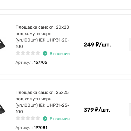
Площадка самокл. 20х20
под хомуты черн.
(уп.100шт) IEK UHP31-20-
249
₽
/
шт.
100
В наличии
Артикул:
157705
Площадка самокл. 25х25
под хомуты черн.
(уп.100шт) IEK UHP31-25-
379
₽
/
шт.
100
В наличии
Артикул:
197081