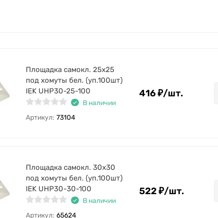
Площадка самокл. 25х25
под хомуты бел. (уп.100шт)
IEK UHP30-25-100
416
₽
/
шт.
В наличии
Артикул:
73104
Площадка самокл. 30х30
под хомуты бел. (уп.100шт)
IEK UHP30-30-100
522
₽
/
шт.
В наличии
Артикул:
65624