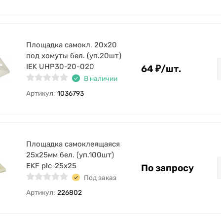
Площадка самокл. 20х20
под хомуты бел. (уп.20шт)
IEK UHP30-20-020
64
₽
/
шт.
В наличии
Артикул:
1036793
Площадка самоклеящаяся
25х25мм бел. (уп.100шт)
EKF plc-25x25
По запросу
Под заказ
Артикул:
226802