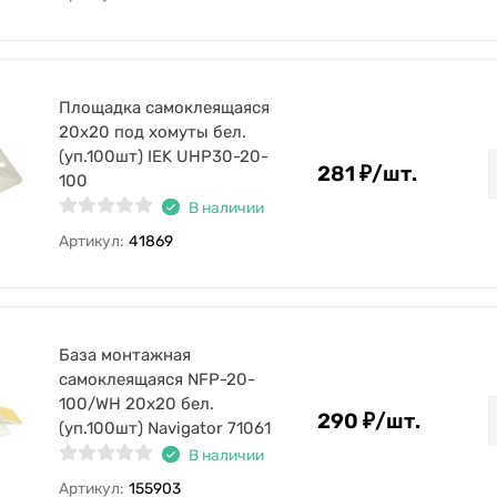
Площадка самоклеящаяся
20х20 под хомуты бел.
(уп.100шт) IEK UHP30-20-
281
₽
/
шт.
100
В наличии
Артикул:
41869
База монтажная
самоклеящаяся NFP-20-
100/WH 20х20 бел.
290
₽
/
шт.
(уп.100шт) Navigator 71061
В наличии
Артикул:
155903