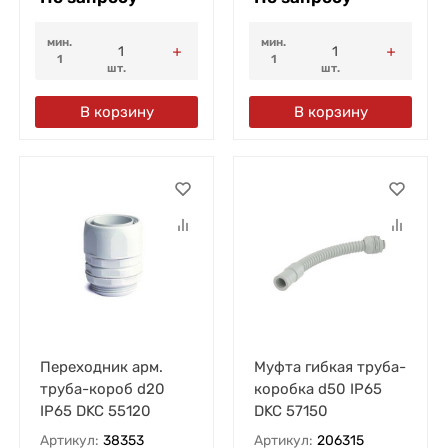
мин.
мин.
1
1
шт.
шт.
В корзину
В корзину
Переходник арм.
Муфта гибкая труба-
труба-короб d20
коробка d50 IP65
IP65 DKC 55120
DKC 57150
Артикул:
38353
Артикул:
206315