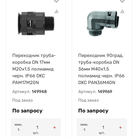
Переходник труба-
Переходник 90град.
коробка DN 17мм
труба-коробка DN
М20х1.5 полиамид
36мм М40х1.5
черн. IP66 DKC
полиамид черн. IP66
PAM17M20N
DKC PAN36M40N
Артикул:
149948
Артикул:
149969
Под заказ
Под заказ
По запросу
По запросу
мин.
мин.
1
1
шт.
шт.