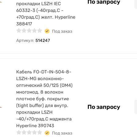
По запросу
прокладки LSZH IEC
60332-3 (-40град.C -
+70град.C) желт. Hyperline
388417
Под заказ
Артикул:
514247
Кабель FO-DT-IN-504-8-
LSZH-MG волоконно-
оптический 50/125 (OM4)
многомод. 8 волокон
плотное буф. покрытие
(tight buffer) для внутр.
По запросу
прокладки LSZH
-40/+70град.C маджента
Hyperline 390743
Под заказ