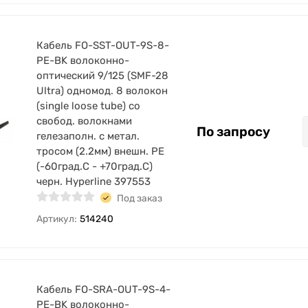
Кабель FO-SST-OUT-9S-8-
PE-BK волоконно-
оптический 9/125 (SMF-28
Ultra) одномод. 8 волокон
(single loose tube) со
свобод. волокнами
По запросу
гелезаполн. с метал.
тросом (2.2мм) внешн. PE
(-60град.C - +70град.C)
черн. Hyperline 397553
Под заказ
Артикул:
514240
Кабель FO-SRA-OUT-9S-4-
PE-BK волоконно-