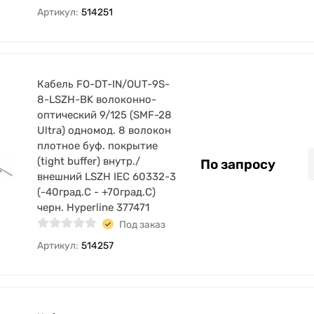
Артикул:
514251
Кабель FO-DT-IN/OUT-9S-
8-LSZH-BK волоконно-
оптический 9/125 (SMF-28
Ultra) одномод. 8 волокон
плотное буф. покрытие
(tight buffer) внутр./
По запросу
внешний LSZH IEC 60332-3
(-40град.C - +70град.C)
черн. Hyperline 377471
Под заказ
Артикул:
514257