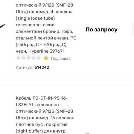
оптический 9/125 (SMF-28
Ultra) одномод. 4 волокна
(single loose tube)
гелезаполн. с сил.
По запросу
элементами бронир. гофр.
стальной лентой внешн. PE
(-50град.C - +70град.C)
черн. Hyperline 397671
Под заказ
Артикул:
514242
Кабель FO-DT-IN-9S-16-
LSZH-YL волоконно-
оптический 9/125 (SMF-28
Ultra) одномод. 16 волокон
плотное буф. покрытие
(tight buffer) для внутр.