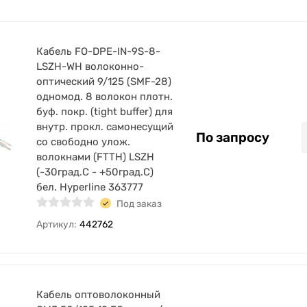
Кабель FO-DPE-IN-9S-8-
LSZH-WH волоконно-
оптический 9/125 (SMF-28)
одномод. 8 волокон плотн.
буф. покр. (tight buffer) для
внутр. прокл. самонесущий
По запросу
со свободно улож.
волокнами (FTTH) LSZH
(-30град.C - +50град.C)
бел. Hyperline 363777
Под заказ
Артикул:
442762
Кабель оптоволоконный