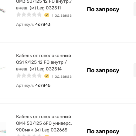
OM3 50/125 12 FO внутр./
внеш. (м) Leg 032511
По запросу
Под заказ
Артикул:
467843
Кабель оптоволоконный
OS1 9/125 12 FO внутр./
внеш. (м) Leg 032514
По запросу
Под заказ
Артикул:
467845
Кабель оптоволоконный
OM4 50/125 6FO универс.
900мкм (м) Leg 032665
По запросу