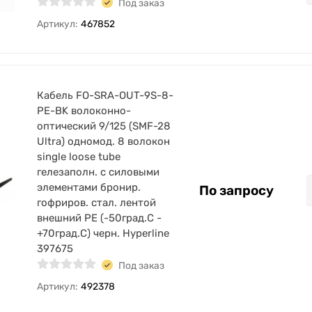
Под заказ
Артикул:
467852
Кабель FO-SRA-OUT-9S-8-
PE-BK волоконно-
оптический 9/125 (SMF-28
Ultra) одномод. 8 волокон
single loose tube
гелезаполн. с силовыми
элементами бронир.
По запросу
гофриров. стал. лентой
внешний PE (-50град.C -
+70град.C) черн. Hyperline
397675
Под заказ
Артикул:
492378