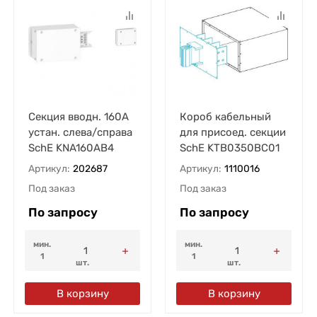
Секция вводн. 160А
Короб кабельный
устан. слева/справа
для присоед. секции
SchE KNA160AB4
SchE KTB0350BC01
Артикул:
202687
Артикул:
1110016
Под заказ
Под заказ
По запросу
По запросу
мин.
мин.
1
1
шт.
шт.
В корзину
В корзину