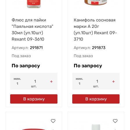
Флюс для пайки
Канифоль сосновая
"Паяльная кислота"
марки А 20г
30мл (уп.10шт)
(уп.10шт) Rexant 09-
Rexant 09-3610
3710
Артикул:
291871
Артикул:
291873
Под заказ
Под заказ
По запросу
По запросу
мин.
мин.
1
1
шт.
шт.
В корзину
В корзину