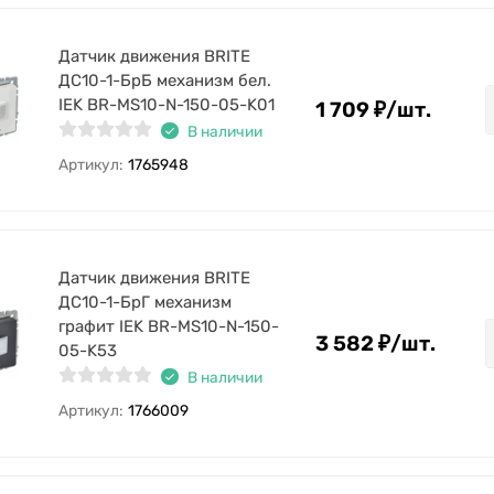
Датчик движения BRITE
ДС10-1-БрБ механизм бел.
IEK BR-MS10-N-150-05-K01
1 709
₽
/
шт.
В наличии
Артикул:
1765948
Датчик движения BRITE
ДС10-1-БрГ механизм
графит IEK BR-MS10-N-150-
3 582
₽
/
шт.
05-K53
В наличии
Артикул:
1766009