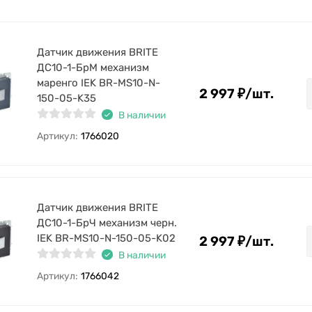
Датчик движения BRITE
ДС10-1-БрМ механизм
маренго IEK BR-MS10-N-
2 997
₽
/
шт.
150-05-K35
В наличии
Артикул:
1766020
Датчик движения BRITE
ДС10-1-БрЧ механизм черн.
IEK BR-MS10-N-150-05-K02
2 997
₽
/
шт.
В наличии
Артикул:
1766042