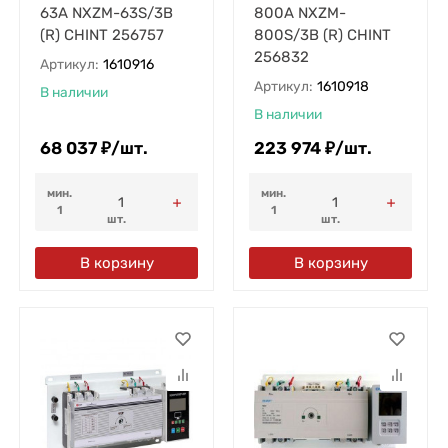
63А NXZM-63S/3B
800А NXZM-
(R) CHINT 256757
800S/3B (R) CHINT
256832
Артикул:
1610916
Артикул:
1610918
В наличии
В наличии
68 037
₽
/
шт.
223 974
₽
/
шт.
мин.
мин.
1
1
шт.
шт.
В корзину
В корзину