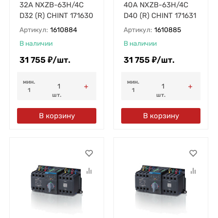
32А NXZB-63H/4C
40А NXZB-63H/4C
D32 (R) CHINT 171630
D40 (R) CHINT 171631
Артикул:
1610884
Артикул:
1610885
В наличии
В наличии
31 755
₽
/
шт.
31 755
₽
/
шт.
мин.
мин.
1
1
шт.
шт.
В корзину
В корзину