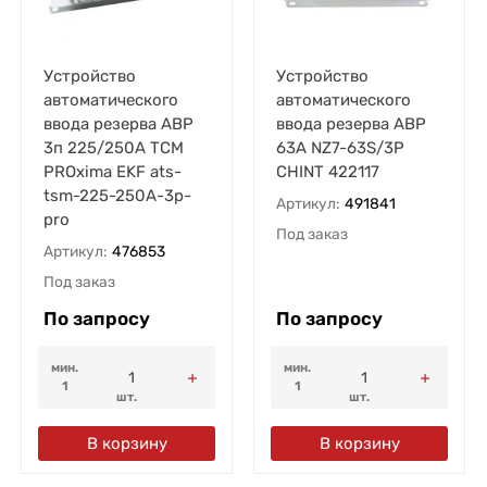
Устройство
Устройство
автоматического
автоматического
ввода резерва АВР
ввода резерва АВР
3п 225/250А ТСМ
63А NZ7-63S/3P
PROxima EKF ats-
CHINT 422117
tsm-225-250A-3p-
Артикул:
491841
pro
Под заказ
Артикул:
476853
Под заказ
По запросу
По запросу
мин.
мин.
1
1
шт.
шт.
В корзину
В корзину