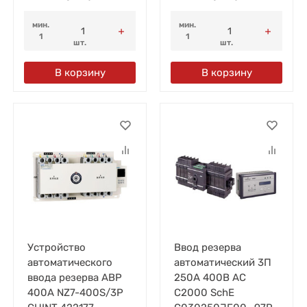
мин.
мин.
1
1
шт.
шт.
В корзину
В корзину
Устройство
Ввод резерва
автоматического
автоматический 3П
ввода резерва АВР
250А 400В AC
400А NZ7-400S/3P
C2000 SchE