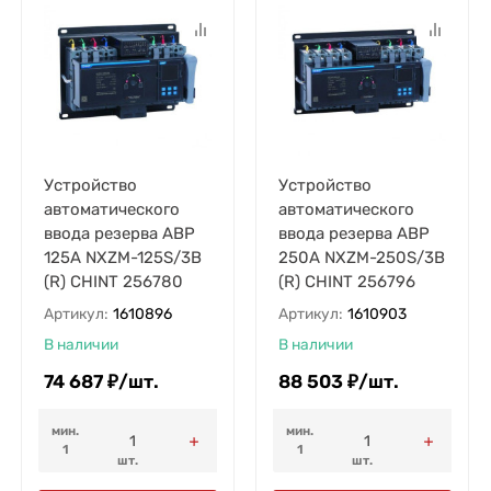
Устройство
Устройство
автоматического
автоматического
ввода резерва АВР
ввода резерва АВР
125А NXZM-125S/3B
250А NXZM-250S/3B
(R) CHINT 256780
(R) CHINT 256796
Артикул:
1610896
Артикул:
1610903
В наличии
В наличии
74 687
₽
/
шт.
88 503
₽
/
шт.
мин.
мин.
1
1
шт.
шт.