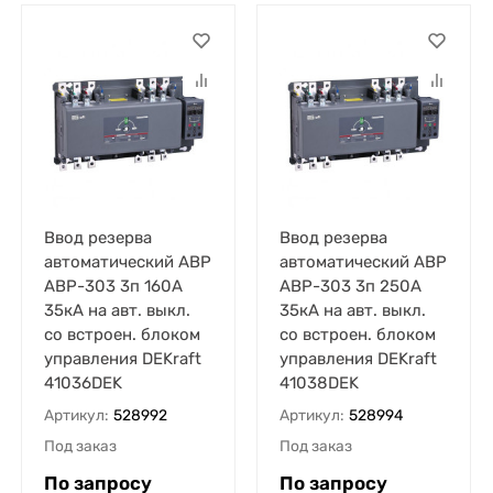
Ввод резерва
Ввод резерва
автоматический АВР
автоматический АВР
АВР-303 3п 160А
АВР-303 3п 250А
35кА на авт. выкл.
35кА на авт. выкл.
со встроен. блоком
со встроен. блоком
управления DEKraft
управления DEKraft
41036DEK
41038DEK
Артикул:
528992
Артикул:
528994
Под заказ
Под заказ
По запросу
По запросу