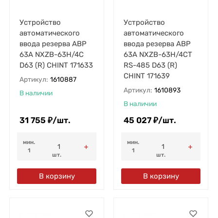
Устройство
Устройство
автоматического
автоматического
ввода резерва АВР
ввода резерва АВР
63А NXZB-63H/4C
63А NXZB-63H/4CT
D63 (R) CHINT 171633
RS-485 D63 (R)
CHINT 171639
Артикул:
1610887
Артикул:
1610893
В наличии
В наличии
31 755
₽
/
шт.
45 027
₽
/
шт.
мин.
мин.
1
1
шт.
шт.
В корзину
В корзину