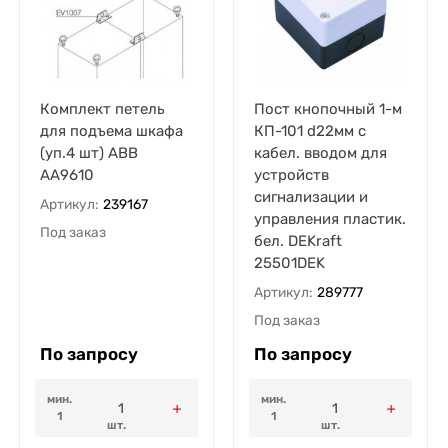
Комплект петель
Пост кнопочный 1-м
для подъема шкафа
КП-101 d22мм с
(уп.4 шт) ABB
кабел. вводом для
AA9610
устройств
сигнализации и
Артикул:
239167
управления пластик.
Под заказ
бел. DEKraft
25501DEK
Артикул:
289777
Под заказ
По запросу
По запросу
мин.
мин.
1
1
шт.
шт.