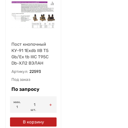
Пост кнопочный
КУ-91 1Exdb IIB T5
Gb/Ex tb IIIC T95C
Db-ХЛ2 ВЭЛАН
Артикул:
22593
Под заказ
По запросу
мин.
1
шт.
В корзину