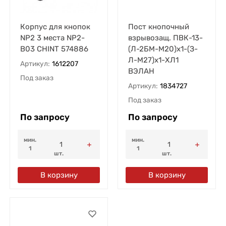
Корпус для кнопок
Пост кнопочный
NP2 3 места NP2-
взрывозащ. ПВК-13-
B03 CHINT 574886
(Л-2БМ-М20)х1-(З-
Л-М27)х1-ХЛ1
Артикул:
1612207
ВЭЛАН
Под заказ
Артикул:
1834727
Под заказ
По запросу
По запросу
мин.
мин.
1
1
шт.
шт.
В корзину
В корзину