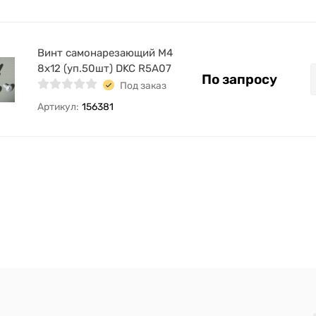
Винт самонарезающий М4
8х12 (уп.50шт) DKC R5A07
По запросу
Под заказ
Артикул:
156381