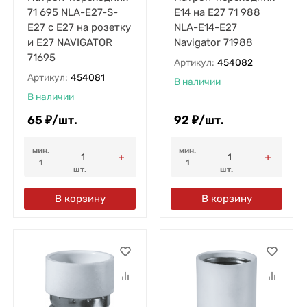
71 695 NLA-E27-S-
E14 на E27 71 988
E27 с E27 на розетку
NLA-E14-E27
и E27 NAVIGATOR
Navigator 71988
71695
Артикул:
454082
Артикул:
454081
В наличии
В наличии
65
₽
/
шт.
92
₽
/
шт.
мин.
мин.
1
1
шт.
шт.
В корзину
В корзину