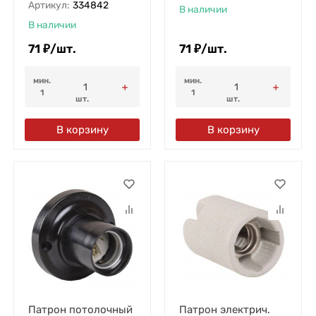
Артикул:
334842
В наличии
В наличии
71
₽
/
шт.
71
₽
/
шт.
мин.
мин.
1
1
шт.
шт.
В корзину
В корзину
Патрон потолочный
Патрон электрич.