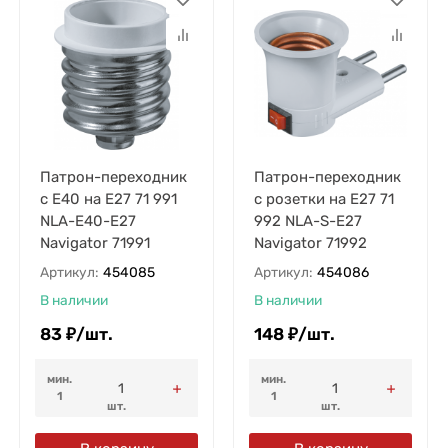
Патрон-переходник
Патрон-переходник
с E40 на E27 71 991
с розетки на E27 71
NLA-E40-E27
992 NLA-S-E27
Navigator 71991
Navigator 71992
Артикул:
454085
Артикул:
454086
В наличии
В наличии
83
₽
/
шт.
148
₽
/
шт.
мин.
мин.
1
1
шт.
шт.