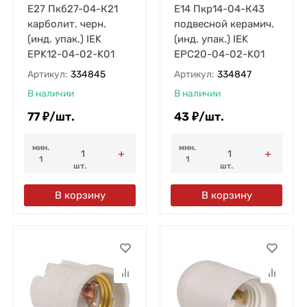
E27 Пкб27-04-К21
E14 Пкр14-04-К43
карболит. черн.
подвесной керамич.
(инд. упак.) IEK
(инд. упак.) IEK
EPK12-04-02-K01
EPC20-04-02-K01
Артикул:
334845
Артикул:
334847
В наличии
В наличии
77
₽
/
шт.
43
₽
/
шт.
мин.
мин.
1
1
шт.
шт.
В корзину
В корзину