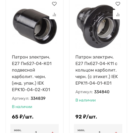
Патрон электрич.
Патрон электрич.
E27 Пкб27-04-К01
E27 Пкб27-04-К11 с
подвесной
кольцом карболит.
карболит. черн.
черн. (с этикет.) IEK
(инд. упак.) IEK
EPK11-04-01-K01
EPK10-04-02-K01
Артикул:
334840
Артикул:
334839
В наличии
В наличии
65
₽
/
шт.
92
₽
/
шт.
мин.
мин.