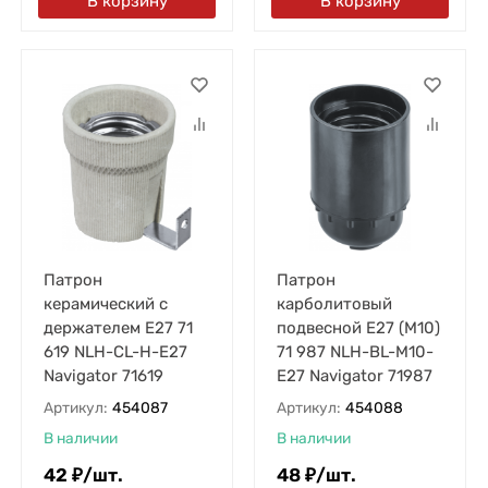
В корзину
В корзину
Патрон
Патрон
керамический с
карболитовый
держателем E27 71
подвесной E27 (M10)
619 NLH-CL-H-E27
71 987 NLH-BL-M10-
Navigator 71619
E27 Navigator 71987
Артикул:
454087
Артикул:
454088
В наличии
В наличии
42
₽
/
шт.
48
₽
/
шт.