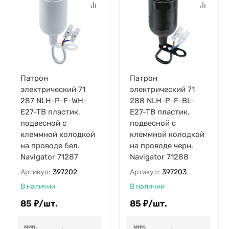
Патрон
Патрон
электрический 71
электрический 71
287 NLH-P-F-WH-
288 NLH-P-F-BL-
E27-TB пластик.
E27-TB пластик.
подвесной с
подвесной с
клеммной колодкой
клеммной колодкой
на проводе бел.
на проводе черн.
Navigator 71287
Navigator 71288
Артикул:
397202
Артикул:
397203
В наличии
В наличии
85
₽
/
шт.
85
₽
/
шт.
мин.
мин.