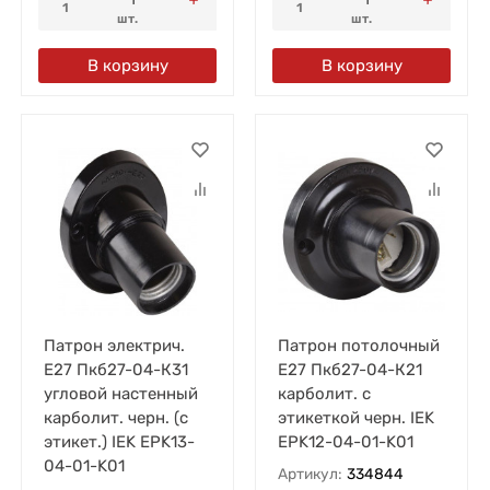
1
1
шт.
шт.
В корзину
В корзину
Патрон электрич.
Патрон потолочный
E27 Пкб27-04-К31
E27 Пкб27-04-К21
угловой настенный
карболит. с
карболит. черн. (с
этикеткой черн. IEK
этикет.) IEK EPK13-
EPK12-04-01-K01
04-01-K01
Артикул:
334844