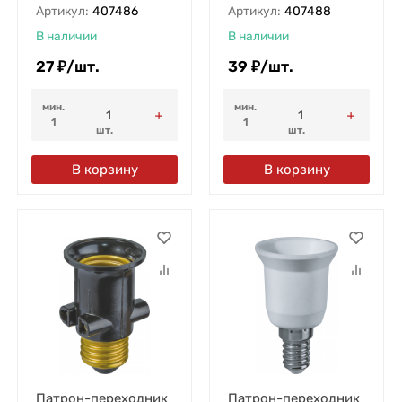
Артикул:
407486
Артикул:
407488
В наличии
В наличии
27
₽
/
шт.
39
₽
/
шт.
мин.
мин.
1
1
шт.
шт.
В корзину
В корзину
Патрон-переходник
Патрон-переходник