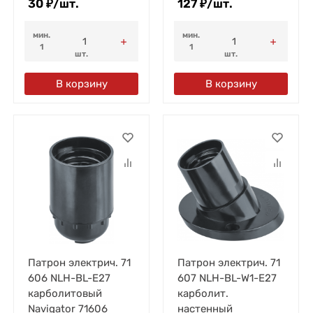
30
₽
/
шт.
127
₽
/
шт.
мин.
мин.
1
1
шт.
шт.
В корзину
В корзину
Патрон электрич. 71
Патрон электрич. 71
606 NLH-BL-E27
607 NLH-BL-W1-E27
карболитовый
карболит.
Navigator 71606
настенный