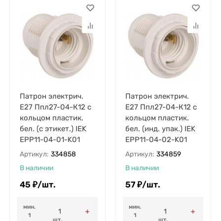
Патрон электрич.
Патрон электрич.
E27 Ппл27-04-К12 с
E27 Ппл27-04-К12 с
кольцом пластик.
кольцом пластик.
бел. (с этикет.) IEK
бел. (инд. упак.) IEK
EPP11-04-01-K01
EPP11-04-02-K01
Артикул:
334858
Артикул:
334859
В наличии
В наличии
45
₽
/
шт.
57
₽
/
шт.
мин.
мин.
1
1
шт.
шт.