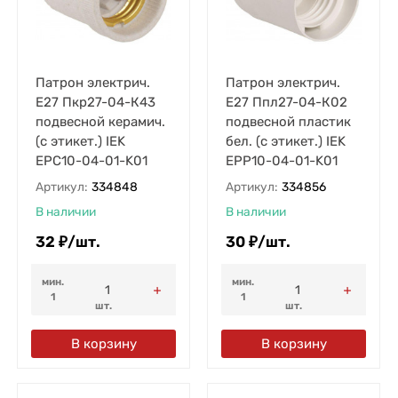
Патрон электрич.
Патрон электрич.
E27 Пкр27-04-К43
E27 Ппл27-04-К02
подвесной керамич.
подвесной пластик
(с этикет.) IEK
бел. (с этикет.) IEK
EPC10-04-01-K01
EPP10-04-01-K01
Артикул:
334848
Артикул:
334856
В наличии
В наличии
32
₽
/
шт.
30
₽
/
шт.
мин.
мин.
1
1
шт.
шт.
В корзину
В корзину