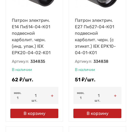
Патрон электрич.
Патрон электрич.
E14 Пкб14-04-К01
E27 Пкб27-04-К01
подвесной
подвесной
карболит. черн.
карболит. черн. (с
(инд. упак.) IEK
этикет.) IEK EPK10-
EPK20-04-02-K01
04-01-K01
Артикул:
334835
Артикул:
334838
В наличии
В наличии
62
₽
/
шт.
51
₽
/
шт.
мин.
мин.
1
1
шт.
шт.
В корзину
В корзину