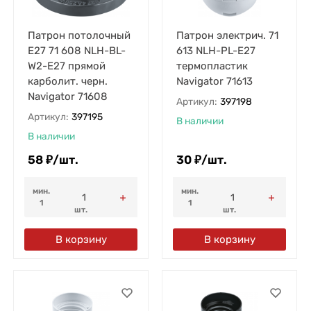
Патрон потолочный
Патрон электрич. 71
E27 71 608 NLH-BL-
613 NLH-PL-E27
W2-E27 прямой
термопластик
карболит. черн.
Navigator 71613
Navigator 71608
Артикул:
397198
Артикул:
397195
В наличии
В наличии
58
₽
/
шт.
30
₽
/
шт.
мин.
мин.
1
1
шт.
шт.
В корзину
В корзину