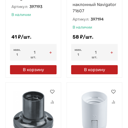
наклонный Navigator
Артикул:
397193
71607
В наличии
Артикул:
397194
В наличии
41
₽
/
шт.
58
₽
/
шт.
мин.
мин.
1
1
шт.
шт.
В корзину
В корзину