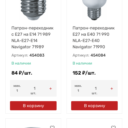
Патрон-переходник
Патрон-переходник
с E27 на E14 71 989
E27 на E40 71 990
NLA-E27-E14
NLA-E27-E40
Navigator 71989
Navigator 71990
Артикул:
454083
Артикул:
454084
В наличии
В наличии
84
₽
/
шт.
152
₽
/
шт.
мин.
мин.
1
1
шт.
шт.
В корзину
В корзину