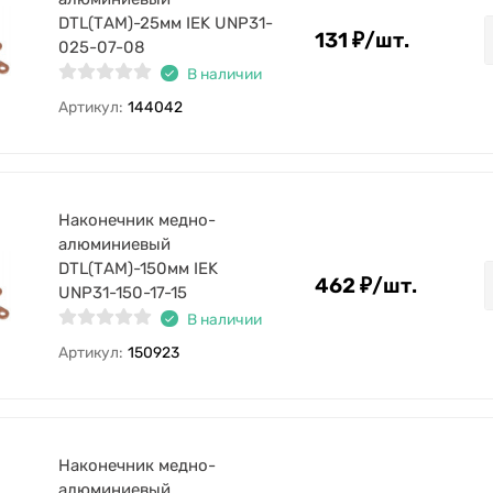
DTL(ТАМ)-25мм IEK UNP31-
131
₽
/
шт.
025-07-08
В наличии
Артикул:
144042
Наконечник медно-
алюминиевый
DTL(ТАМ)-150мм IEK
462
₽
/
шт.
UNP31-150-17-15
В наличии
Артикул:
150923
Наконечник медно-
алюминиевый