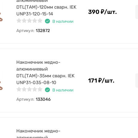
алюминиевый
DTL(ТАМ)-120мм сварн. IEK
390
₽
/
шт.
UNP31-120-15-14
В наличии
Артикул:
132872
Наконечник медно-
алюминиевый
DTL(ТАМ)-35мм сварн. IEK
171
₽
/
шт.
UNP31-035-08-10
В наличии
Артикул:
133046
Наконечник медно-
алюминиевый