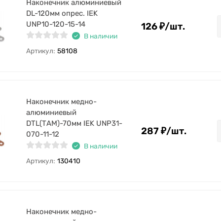
Наконечник алюминиевый
DL-120мм опрес. IEK
UNP10-120-15-14
126
₽
/
шт.
В наличии
Артикул:
58108
Наконечник медно-
алюминиевый
DTL(ТАМ)-70мм IEK UNP31-
287
₽
/
шт.
070-11-12
В наличии
Артикул:
130410
Наконечник медно-