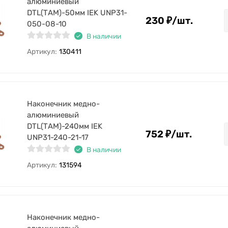
алюминиевый
DTL(ТАМ)-50мм IEK UNP31-
230
₽
/
шт.
050-08-10
В наличии
Артикул:
130411
Наконечник медно-
алюминиевый
DTL(ТАМ)-240мм IEK
752
₽
/
шт.
UNP31-240-21-17
В наличии
Артикул:
131594
Наконечник медно-