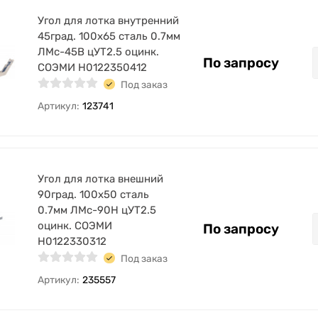
Угол для лотка внутренний
45град. 100х65 сталь 0.7мм
ЛМс-45В цУТ2.5 оцинк.
По запросу
СОЭМИ Н0122350412
Под заказ
Артикул:
123741
Угол для лотка внешний
90град. 100х50 сталь
0.7мм ЛМс-90Н цУТ2.5
оцинк. СОЭМИ
По запросу
Н0122330312
Под заказ
Артикул:
235557