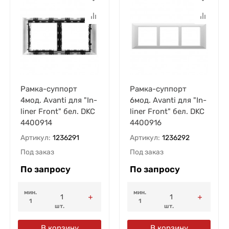
Рамка-суппорт
Рамка-суппорт
4мод. Avanti для "In-
6мод. Avanti для "In-
liner Front" бел. DKC
liner Front" бел. DKC
4400914
4400916
Артикул:
1236291
Артикул:
1236292
Под заказ
Под заказ
По запросу
По запросу
мин.
мин.
1
1
шт.
шт.
В корзину
В корзину