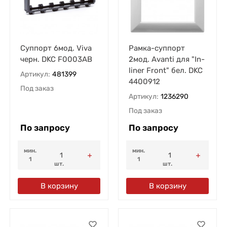
Суппорт 6мод. Viva
Рамка-суппорт
черн. DKC F0003AB
2мод. Avanti для "In-
liner Front" бел. DKC
Артикул:
481399
4400912
Под заказ
Артикул:
1236290
Под заказ
По запросу
По запросу
мин.
мин.
1
1
шт.
шт.
В корзину
В корзину