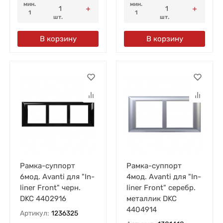
мин.
мин.
1
1
шт.
шт.
В корзину
В корзину
Рамка-суппорт
Рамка-суппорт
6мод. Avanti для "In-
4мод. Avanti для "In-
liner Front" черн.
liner Front" серебр.
DKC 4402916
металлик DKC
4404914
Артикул:
1236325