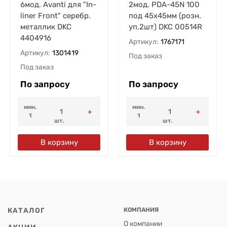
6мод. Avanti для "In-
2мод. PDA-45N 100
liner Front" серебр.
под 45х45мм (розн.
металлик DKC
уп.2шт) DKC 00514R
4404916
Артикул:
1767171
Артикул:
1301419
Под заказ
Под заказ
По запросу
По запросу
мин.
мин.
1
1
шт.
шт.
В корзину
В корзину
КАТАЛОГ
КОМПАНИЯ
О компании
АКЦИИ