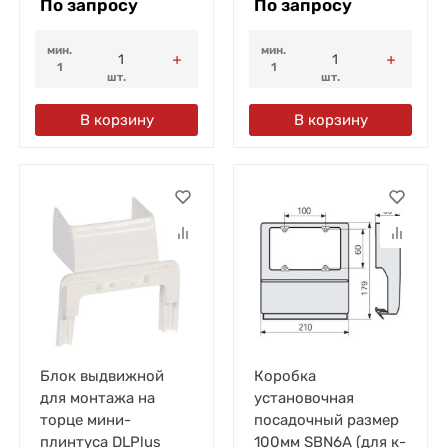
По запросу
По запросу
мин.
мин.
1
1
шт.
шт.
В корзину
В корзину
Блок выдвижной
Коробка
для монтажа на
установочная
торце мини-
посадочный размер
плинтуса DLPlus
100мм SBN6A (для к-