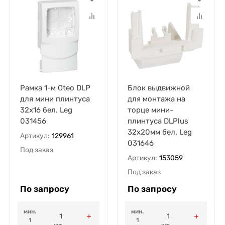
Рамка 1-м Oteo DLP
Блок выдвижной
для мини плинтуса
для монтажа на
32х16 бел. Leg
торце мини-
031456
плинтуса DLPlus
32х20мм бел. Leg
Артикул:
129961
031646
Под заказ
Артикул:
153059
Под заказ
По запросу
По запросу
мин.
мин.
1
1
шт.
шт.