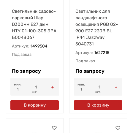
Светильник садово-
Светильник для
парковый Шар
ландшафтного
D300мм E27 дым.
освещения PGB 02-
НТУ 01-100-305 ЭРА
900 E27 230В BL
Б0048067
IP44 JazzWay
5040731
Артикул:
1499504
Артикул:
1627215
Под заказ
Под заказ
По запросу
По запросу
мин.
мин.
1
1
шт.
шт.
В корзину
В корзину