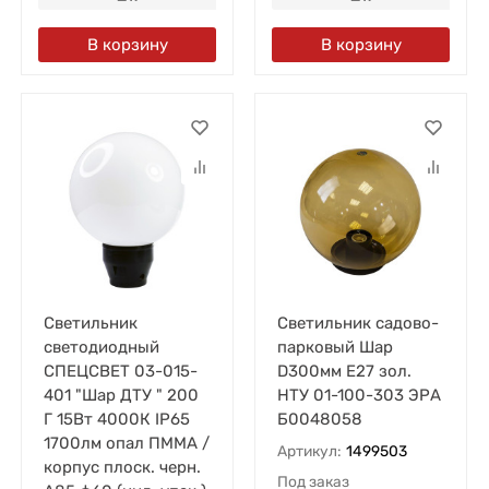
В корзину
В корзину
Светильник
Светильник садово-
светодиодный
парковый Шар
СПЕЦСВЕТ 03-015-
D300мм E27 зол.
401 "Шар ДТУ " 200
НТУ 01-100-303 ЭРА
Г 15Вт 4000К IP65
Б0048058
1700лм опал ПММА /
Артикул:
1499503
корпус плоск. черн.
Под заказ