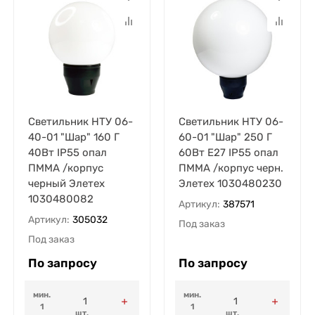
Светильник НТУ 06-
Светильник НТУ 06-
40-01 "Шар" 160 Г
60-01 "Шар" 250 Г
40Вт IP55 опал
60Вт E27 IP55 опал
ПММА /корпус
ПММА /корпус черн.
черный Элетех
Элетех 1030480230
1030480082
Артикул:
387571
Артикул:
305032
Под заказ
Под заказ
По запросу
По запросу
мин.
мин.
1
1
шт.
шт.