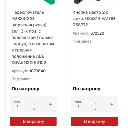
Переключатель
Кнопка место 2 с
M3SS3-21G
фикс. Q25S1R EATON
(короткая ручка)
038772
зел. 3-х поз. с
Артикул:
372520
подсветкой (только
Под заказ
корпус) с возвратом
в среднее
положение ABB
1SFA611212R2102
Артикул:
1079840
Под заказ
По запросу
По запросу
мин.
мин.
1
1
шт.
шт.
В корзину
В корзину