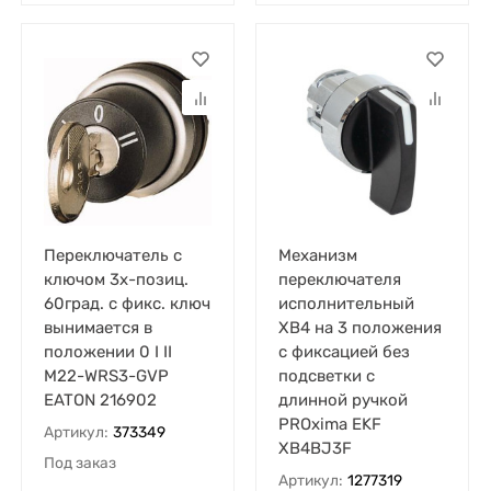
Переключатель с
Механизм
ключом 3х-позиц.
переключателя
60град. с фикс. ключ
исполнительный
вынимается в
ХB4 на 3 положения
положении 0 I II
с фиксацией без
M22-WRS3-GVP
подсветки с
EATON 216902
длинной ручкой
PROxima EKF
Артикул:
373349
XB4BJ3F
Под заказ
Артикул:
1277319