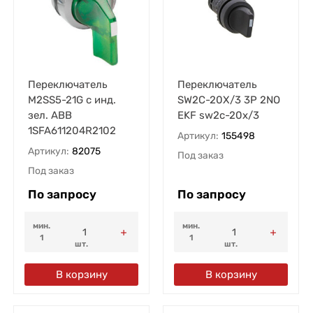
Переключатель
Переключатель
M2SS5-21G с инд.
SW2C-20X/3 3P 2NO
зел. ABB
EKF sw2c-20x/3
1SFA611204R2102
Артикул:
155498
Артикул:
82075
Под заказ
Под заказ
По запросу
По запросу
мин.
мин.
1
1
шт.
шт.
В корзину
В корзину