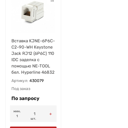
Вставка KJNE-6P6C-
C2-90-WH Keystone
Jack RJ12 (6P6C) 110
IDC заделка с
помощью NE-TOOL
бел. Hyperline 46832
Артикул:
430079
Под заказ
По запросу
мин.
1
шт.