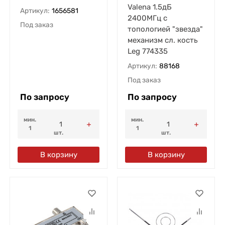
Valena 1.5дБ
Артикул:
1656581
2400МГц с
Под заказ
топологией "звезда"
механизм сл. кость
Leg 774335
Артикул:
88168
Под заказ
По запросу
По запросу
мин.
мин.
1
1
шт.
шт.
В корзину
В корзину