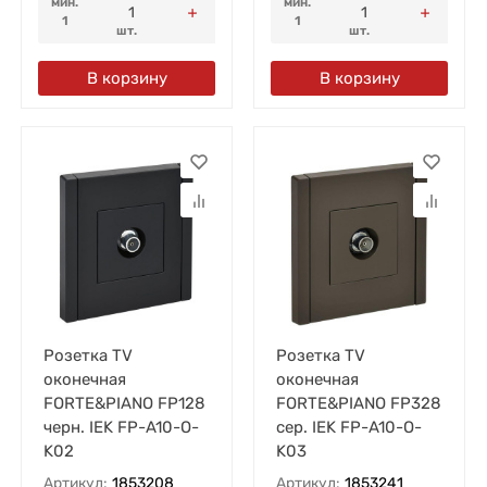
мин.
мин.
1
1
шт.
шт.
В корзину
В корзину
Розетка TV
Розетка TV
оконечная
оконечная
FORTE&PIANO FP128
FORTE&PIANO FP328
черн. IEK FP-A10-O-
сер. IEK FP-A10-O-
K02
K03
Артикул:
1853208
Артикул:
1853241