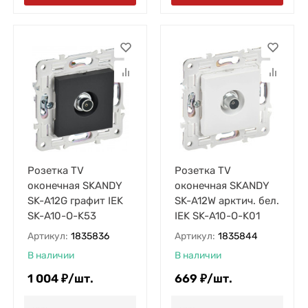
Розетка TV
Розетка TV
оконечная SKANDY
оконечная SKANDY
SK-A12G графит IEK
SK-A12W арктич. бел.
SK-A10-O-K53
IEK SK-A10-O-K01
Артикул:
1835836
Артикул:
1835844
В наличии
В наличии
1 004
₽
/
шт.
669
₽
/
шт.