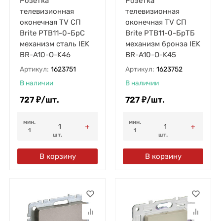
Розетка
Розетка
телевизионная
телевизионная
оконечная TV СП
оконечная TV СП
Brite РТВ11-0-БрС
Brite РТВ11-0-БрТБ
механизм сталь IEK
механизм бронза IEK
BR-A10-O-K46
BR-A10-O-K45
Артикул:
1623751
Артикул:
1623752
В наличии
В наличии
727
₽
/
шт.
727
₽
/
шт.
мин.
мин.
1
1
шт.
шт.
В корзину
В корзину