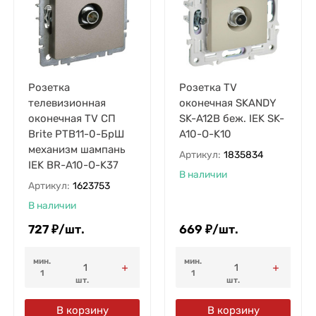
Розетка
Розетка TV
телевизионная
оконечная SKANDY
оконечная TV СП
SK-A12B беж. IEK SK-
Brite РТВ11-0-БрШ
A10-O-K10
механизм шампань
Артикул:
1835834
IEK BR-A10-O-K37
В наличии
Артикул:
1623753
В наличии
727
₽
/
шт.
669
₽
/
шт.
мин.
мин.
1
1
шт.
шт.
В корзину
В корзину