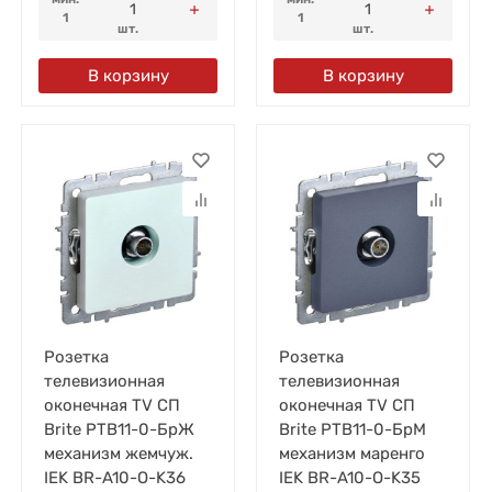
1
1
шт.
шт.
В корзину
В корзину
Розетка
Розетка
телевизионная
телевизионная
оконечная TV СП
оконечная TV СП
Brite РТВ11-0-БрЖ
Brite РТВ11-0-БрМ
механизм жемчуж.
механизм маренго
IEK BR-A10-O-K36
IEK BR-A10-O-K35