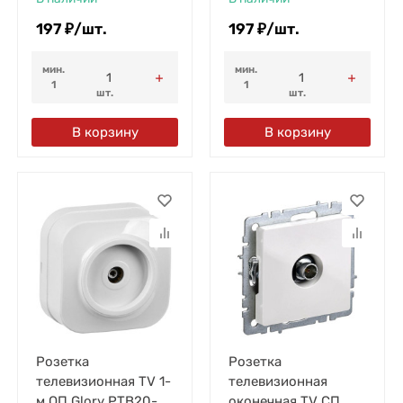
197
₽
/
шт.
197
₽
/
шт.
мин.
мин.
1
1
шт.
шт.
В корзину
В корзину
Розетка
Розетка
телевизионная TV 1-
телевизионная
м ОП Glory РТВ20-
оконечная TV СП