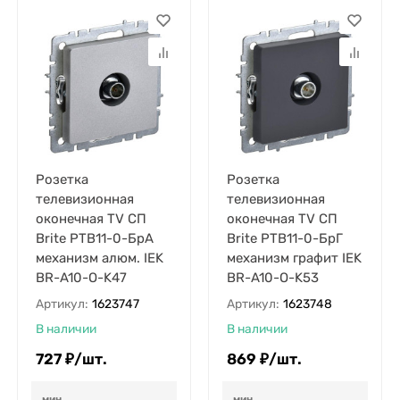
Розетка
Розетка
телевизионная
телевизионная
оконечная TV СП
оконечная TV СП
Brite РТВ11-0-БрА
Brite РТВ11-0-БрГ
механизм алюм. IEK
механизм графит IEK
BR-A10-O-K47
BR-A10-O-K53
Артикул:
1623747
Артикул:
1623748
В наличии
В наличии
727
₽
/
шт.
869
₽
/
шт.
мин.
мин.