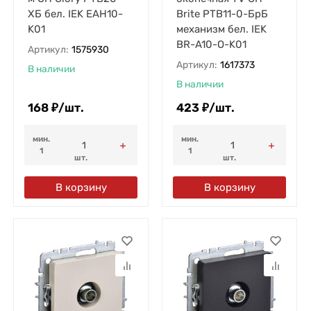
ХБ бел. IEK EAH10-
Brite РТВ11-0-БрБ
K01
механизм бел. IEK
BR-A10-O-K01
Артикул:
1575930
Артикул:
1617373
В наличии
В наличии
168
₽
/
шт.
423
₽
/
шт.
мин.
мин.
1
1
шт.
шт.
В корзину
В корзину