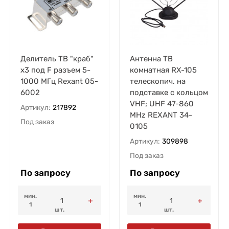
Делитель ТВ "краб"
Антенна ТВ
х3 под F разъем 5-
комнатная RX-105
1000 МГц Rexant 05-
телескопич. на
6002
подставке с кольцом
VHF; UHF 47-860
Артикул:
217892
MHz REXANT 34-
Под заказ
0105
Артикул:
309898
Под заказ
По запросу
По запросу
мин.
мин.
1
1
шт.
шт.