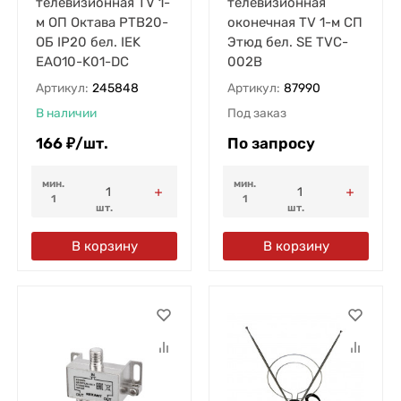
телевизионная TV 1-
телевизионная
м ОП Октава РТВ20-
оконечная TV 1-м СП
ОБ IP20 бел. IEK
Этюд бел. SE TVC-
EAO10-K01-DC
002B
Артикул:
245848
Артикул:
87990
В наличии
Под заказ
166
₽
/
шт.
По запросу
мин.
мин.
1
1
шт.
шт.
В корзину
В корзину