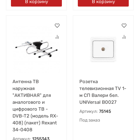
В корзину
В корзину
Антенна ТВ
Розетка
наружная
телевизионная TV 1-
"АКТИВНАЯ" для
м СП Валери бел.
аналогового и
UNIVersal В0027
цифрового ТВ -
Артикул:
75145
DVB-T2 (модель RX-
Под заказ
408) (пакет) Rexant
34-0408
Артикул:
1255343