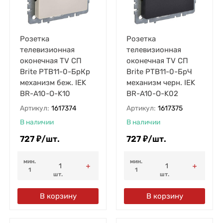
Розетка
Розетка
телевизионная
телевизионная
оконечная TV СП
оконечная TV СП
Brite РТВ11-0-БрКр
Brite РТВ11-0-БрЧ
механизм беж. IEK
механизм черн. IEK
BR-A10-O-K10
BR-A10-O-K02
Артикул:
1617374
Артикул:
1617375
В наличии
В наличии
727
₽
/
шт.
727
₽
/
шт.
мин.
мин.
1
1
шт.
шт.
В корзину
В корзину