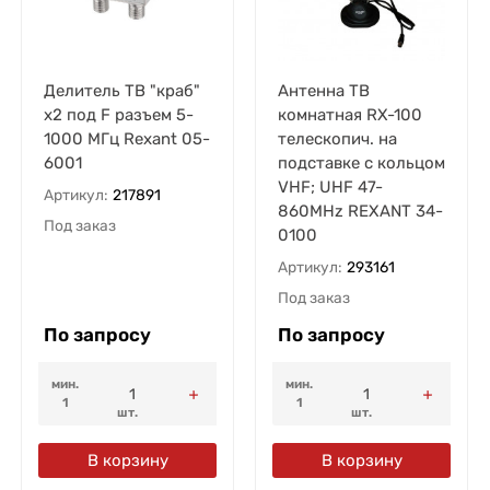
Делитель ТВ "краб"
Антенна ТВ
х2 под F разъем 5-
комнатная RX-100
1000 МГц Rexant 05-
телескопич. на
6001
подставке с кольцом
VHF; UHF 47-
Артикул:
217891
860MHz REXANT 34-
Под заказ
0100
Артикул:
293161
Под заказ
По запросу
По запросу
мин.
мин.
1
1
шт.
шт.
В корзину
В корзину