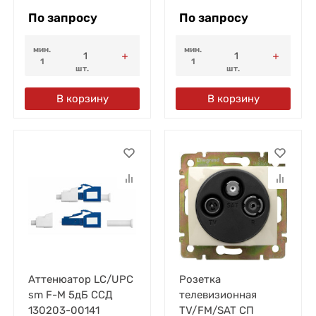
По запросу
По запросу
мин.
мин.
1
1
шт.
шт.
В корзину
В корзину
Аттенюатор LC/UPC
Розетка
sm F-M 5дБ ССД
телевизионная
130203-00141
TV/FM/SAT СП