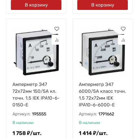
В корзину
В корзину
Амперметр Э47
Амперметр Э47
72х72мм 150/5А кл.
6000/5А класс точн.
точн. 1.5 IEK IPA10-6-
1.5 72х72мм IEK
0150-E
IPA10-6-6000-E
Артикул:
195555
Артикул:
1791662
В наличии
В наличии
1 758
₽
/
шт.
1 414
₽
/
шт.