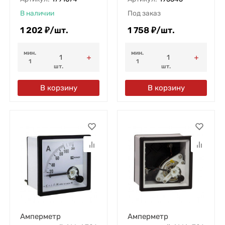
В наличии
Под заказ
1 202
₽
/
шт.
1 758
₽
/
шт.
мин.
мин.
1
1
шт.
шт.
В корзину
В корзину
Амперметр
Амперметр