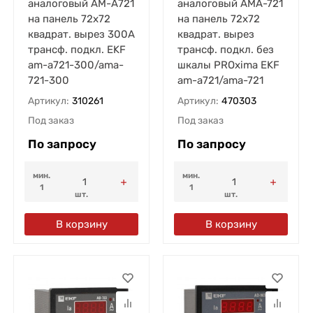
аналоговый AM-A721
аналоговый AMA-721
на панель 72х72
на панель 72х72
квадрат. вырез 300А
квадрат. вырез
трансф. подкл. EKF
трансф. подкл. без
am-a721-300/ama-
шкалы PROxima EKF
721-300
am-a721/ama-721
Артикул:
310261
Артикул:
470303
Под заказ
Под заказ
По запросу
По запросу
мин.
мин.
1
1
шт.
шт.
В корзину
В корзину