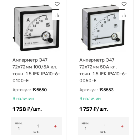
Амперметр Э47
Амперметр Э47
72х72мм 100/5А кл.
72х72мм 50А кл.
точн. 1.5 IEK IPA10-6-
точн. 1.5 IEK IPA10-6-
0100-E
0050-E
Артикул:
195550
Артикул:
195553
В наличии
В наличии
1 758
₽
/
шт.
1 757
₽
/
шт.
мин.
мин.
1
1
шт.
шт.