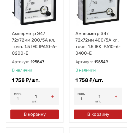
Амперметр Э47
Амперметр Э47
72х72мм 200/5А кл.
72х72мм 400/5А кл.
точн. 1.5 IEK IPA10-6-
точн. 1.5 IEK IPA10-6-
0200-E
0400-E
Артикул:
195547
Артикул:
195549
В наличии
В наличии
1 758
₽
/
шт.
1 758
₽
/
шт.
мин.
мин.
1
1
шт.
шт.
В корзину
В корзину