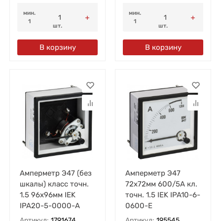
мин.
мин.
1
1
шт.
шт.
В корзину
В корзину
Амперметр Э47 (без
Амперметр Э47
шкалы) класс точн.
72х72мм 600/5А кл.
1.5 96х96мм IEK
точн. 1.5 IEK IPA10-6-
IPA20-5-0000-A
0600-E
Артикул:
1791674
Артикул:
195545