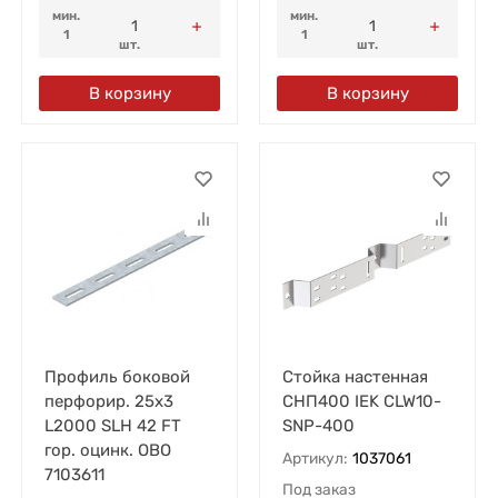
мин.
мин.
1
1
шт.
шт.
В корзину
В корзину
Профиль боковой
Стойка настенная
перфорир. 25х3
СНП400 IEK CLW10-
L2000 SLH 42 FT
SNP-400
гор. оцинк. OBO
Артикул:
1037061
7103611
Под заказ