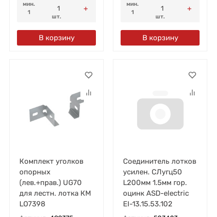
мин.
мин.
1
1
шт.
шт.
В корзину
В корзину
Комплект уголков
Соединитель лотков
опорных
усилен. СЛугц50
(лев.+прав.) UG70
L200мм 1.5мм гор.
для лестн. лотка КМ
оцинк ASD-electric
LO7398
EI-13.15.53.102