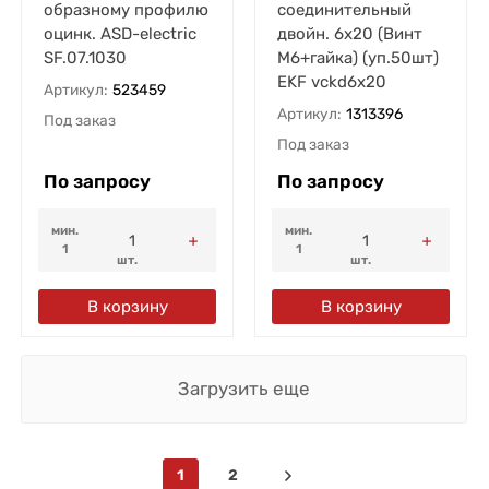
образному профилю
соединительный
оцинк. ASD-electric
двойн. 6x20 (Винт
SF.07.1030
М6+гайка) (уп.50шт)
EKF vckd6x20
Артикул:
523459
Артикул:
1313396
Под заказ
Под заказ
По запросу
По запросу
мин.
мин.
1
1
шт.
шт.
В корзину
В корзину
Загрузить еще
1
2