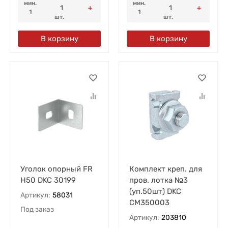
мин.
мин.
1
1
шт.
шт.
В корзину
В корзину
Уголок опорный FR
Комплект креп. для
H50 DKC 30199
пров. лотка №3
(уп.50шт) DKC
Артикул:
58031
CM350003
Под заказ
Артикул:
203810