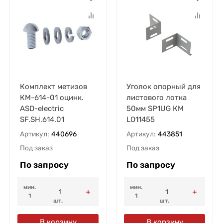
Комплект метизов
Уголок опорный для
КМ-614-01 оцинк.
листового лотка
ASD-electric
50мм SP1UG КМ
SF.SH.614.01
LO11455
Артикул:
440696
Артикул:
443851
Под заказ
Под заказ
По запросу
По запросу
мин.
мин.
1
1
шт.
шт.
В корзину
В корзину