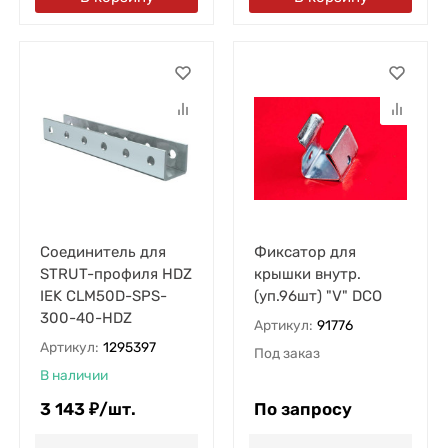
Соединитель для
Фиксатор для
STRUT-профиля HDZ
крышки внутр.
IEK CLM50D-SPS-
(уп.96шт) "V" DCO
300-40-HDZ
Артикул:
91776
Артикул:
1295397
Под заказ
В наличии
3 143
₽
/
шт.
По запросу