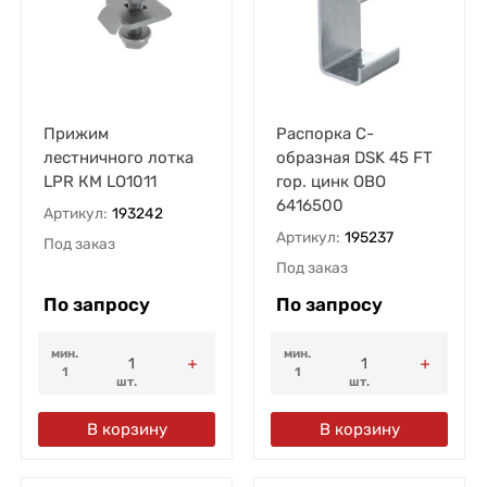
Прижим
Распорка С-
лестничного лотка
образная DSK 45 FT
LPR КМ LO1011
гор. цинк OBO
6416500
Артикул:
193242
Артикул:
195237
Под заказ
Под заказ
По запросу
По запросу
мин.
мин.
1
1
шт.
шт.
В корзину
В корзину