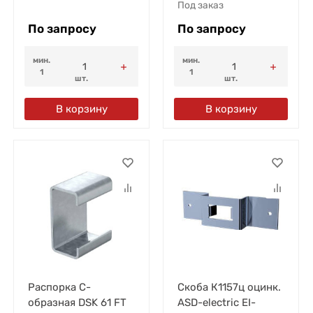
Под заказ
По запросу
По запросу
мин.
мин.
1
1
шт.
шт.
В корзину
В корзину
Распорка С-
Скоба К1157ц оцинк.
образная DSK 61 FT
ASD-electric EI-