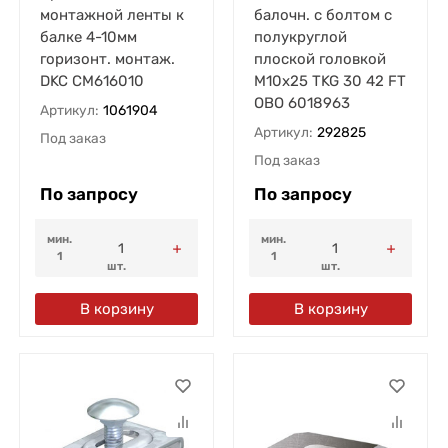
монтажной ленты к
балочн. с болтом с
балке 4-10мм
полукруглой
горизонт. монтаж.
плоской головкой
DKC CM616010
М10х25 TKG 30 42 FT
OBO 6018963
Артикул:
1061904
Артикул:
292825
Под заказ
Под заказ
По запросу
По запросу
мин.
мин.
1
1
шт.
шт.
В корзину
В корзину