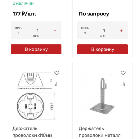
В наличии
177
₽
/
шт.
По запросу
мин.
мин.
1
1
шт.
шт.
В корзину
В корзину
Держатель
Держатель
проволоки d10мм
проволоки металл