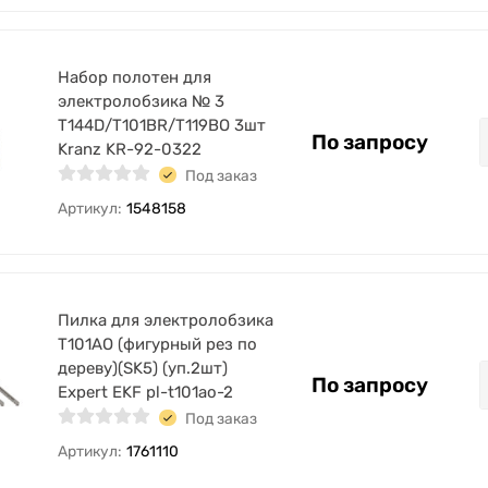
Набор полотен для
электролобзика № 3
T144D/T101BR/T119BO 3шт
По запросу
Kranz KR-92-0322
Под заказ
Артикул:
1548158
Пилка для электролобзика
T101AO (фигурный рез по
дереву)(SK5) (уп.2шт)
По запросу
Expert EKF pl-t101ao-2
Под заказ
Артикул:
1761110