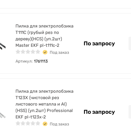
Пилка для электролобзика
T111C (грубый рез по
дереву)(HCS) (уп.2шт)
По запросу
Master EKF pl-t111c-2
Под заказ
Артикул:
1761113
Пилка для электролобзика
T123X (чистовой рез
листового металла и Al)
(HSS) (уп.2шт) Professional
По запросу
EKF pl-t123x-2
Под заказ