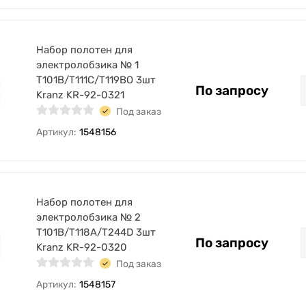
Набор полотен для
электролобзика № 1
T101B/T111C/T119BO 3шт
По запросу
Kranz KR-92-0321
Под заказ
Артикул:
1548156
Набор полотен для
электролобзика № 2
T101B/T118A/T244D 3шт
По запросу
Kranz KR-92-0320
Под заказ
Артикул:
1548157