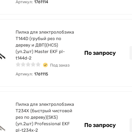
Артикул:
1761114
Пилка для электролобзика
T144D (грубый рез по
дереву и ДВП)(HCS)
(уп.2шт) Master EKF pl-
По запросу
t144d-2
Под заказ
Артикул:
1761115
Пилка для электролобзика
T234X (быстрый чистовой
рез по дереву)(SK5)
(уп.2шт) Professional EKF
По запросу
pl-t234x-2