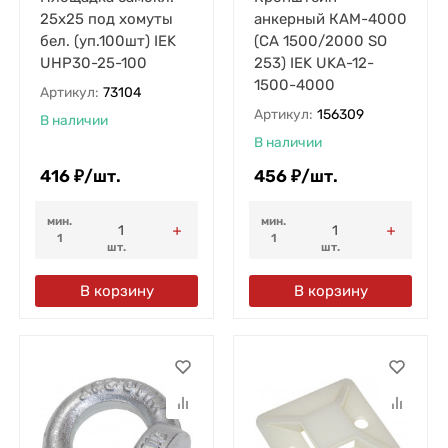
25х25 под хомуты
анкерный КАМ-4000
бел. (уп.100шт) IEK
(CA 1500/2000 SO
UHP30-25-100
253) IEK UKA-12-
1500-4000
Артикул:
73104
Артикул:
156309
В наличии
В наличии
416
₽
/
шт.
456
₽
/
шт.
мин.
мин.
1
1
шт.
шт.
В корзину
В корзину