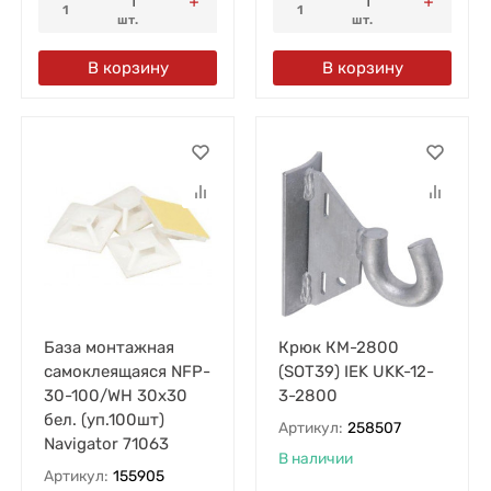
1
1
шт.
шт.
В корзину
В корзину
База монтажная
Крюк КМ-2800
самоклеящаяся NFP-
(SOT39) IEK UKK-12-
30-100/WH 30х30
3-2800
бел. (уп.100шт)
Артикул:
258507
Navigator 71063
В наличии
Артикул:
155905