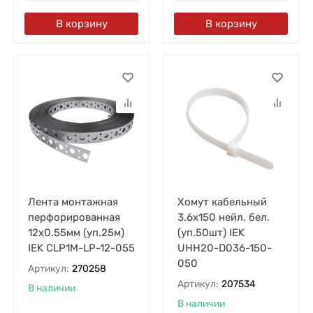
В корзину
В корзину
Лента монтажная
Хомут кабельный
перфорированная
3.6х150 нейл. бел.
12х0.55мм (уп.25м)
(уп.50шт) IEK
IEK CLP1M-LP-12-055
UHH20-D036-150-
050
Артикул:
270258
Артикул:
207534
В наличии
В наличии