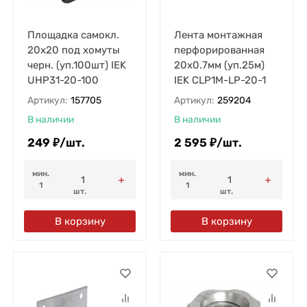
Площадка самокл.
Лента монтажная
20х20 под хомуты
перфорированная
черн. (уп.100шт) IEK
20х0.7мм (уп.25м)
UHP31-20-100
IEK CLP1M-LP-20-1
Артикул:
157705
Артикул:
259204
В наличии
В наличии
249
₽
/
шт.
2 595
₽
/
шт.
мин.
мин.
1
1
шт.
шт.
В корзину
В корзину