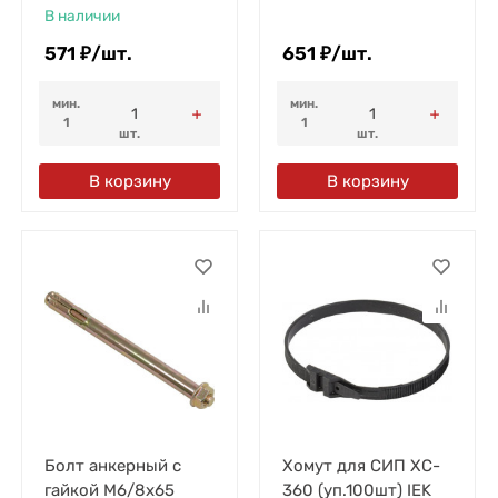
В наличии
571
₽
/
шт.
651
₽
/
шт.
мин.
мин.
1
1
шт.
шт.
В корзину
В корзину
Болт анкерный с
Хомут для СИП ХC-
гайкой М6/8х65
360 (уп.100шт) IEK