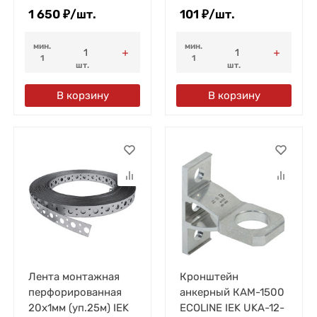
1 650
₽
/
шт.
101
₽
/
шт.
мин.
мин.
1
1
шт.
шт.
В корзину
В корзину
Лента монтажная
Кронштейн
перфорированная
анкерный КАМ-1500
20х1мм (уп.25м) IEK
ECOLINE IEK UKA-12-