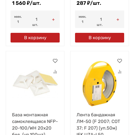
1 560
₽
/
шт.
287
₽
/
шт.
мин.
мин.
1
1
шт.
шт.
В корзину
В корзину
База монтажная
Лента бандажная
самоклеящаяся NFP-
ЛМ-50 (F 2007; COT
20-100/WH 20х20
37; F 207) (уп.50м)
бел. (уп.100шт)
IEK UZA-L50