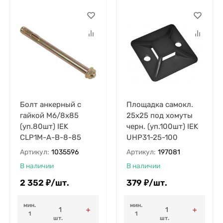
Болт анкерный с
Площадка самокл.
гайкой М6/8х85
25х25 под хомуты
(уп.80шт) IEK
черн. (уп.100шт) IEK
CLP1M-A-B-8-85
UHP31-25-100
Артикул:
1035596
Артикул:
197081
В наличии
В наличии
2 352
₽
/
шт.
379
₽
/
шт.
мин.
мин.
1
1
шт.
шт.