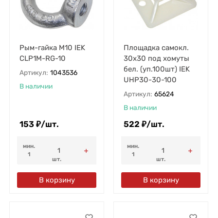
Рым-гайка М10 IEK
Площадка самокл.
CLP1M-RG-10
30х30 под хомуты
бел. (уп.100шт) IEK
Артикул:
1043536
UHP30-30-100
В наличии
Артикул:
65624
В наличии
153
₽
/
шт.
522
₽
/
шт.
мин.
мин.
1
1
шт.
шт.
В корзину
В корзину