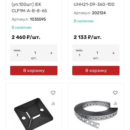
(уп.100шт) IEK
UHH21-D9-360-100
CLP1M-A-B-8-65
Артикул:
202124
Артикул:
1035595
В наличии
В наличии
2 460
₽
/
шт.
2 133
₽
/
шт.
мин.
мин.
1
1
шт.
шт.
В корзину
В корзину