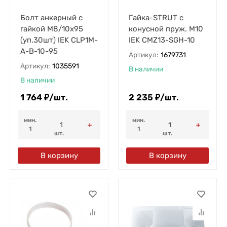
Болт анкерный с
Гайка-STRUT с
гайкой М8/10х95
конусной пруж. М10
(уп.30шт) IEK CLP1M-
IEK CMZ13-SGH-10
A-B-10-95
Артикул:
1679731
Артикул:
1035591
В наличии
В наличии
1 764
₽
/
шт.
2 235
₽
/
шт.
мин.
мин.
1
1
шт.
шт.
В корзину
В корзину