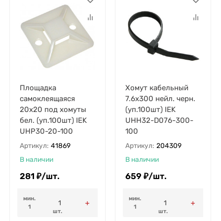
Площадка
Хомут кабельный
самоклеящаяся
7.6х300 нейл. черн.
20х20 под хомуты
(уп.100шт) IEK
бел. (уп.100шт) IEK
UHH32-D076-300-
UHP30-20-100
100
Артикул:
41869
Артикул:
204309
В наличии
В наличии
281
₽
/
шт.
659
₽
/
шт.
мин.
мин.
1
1
шт.
шт.