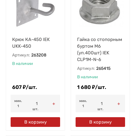
Крюк КА-450 IEK
Гайка со стопорным
UKK-450
буртом М6
(уп.400шт) IEK
Артикул:
263208
CLP1M-N-6
В наличии
Артикул:
265415
В наличии
607
₽
/
шт.
1 680
₽
/
шт.
мин.
мин.
1
1
шт.
шт.
В корзину
В корзину