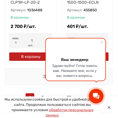
CLP1M-LP-20-2
1500-1500-ECLN
Артикул:
1036488
Артикул:
455850
В наличии
В наличии
2 700
₽
/
шт.
401
₽
/
шт.
мин.
мин.
1
1
шт.
шт.
В корзину
В корзину
Ваш менеджер
Здравствуйте! Готов помочь
вам. Напишите мне, если у
вас появятся вопросы.
Загрузить еще
1
2
...
53
Мы используем cookies для быстрой и удобной работы
0
сайта. Продолжая пользоваться сайтом, вы
принимаете условия
обработки персональных
Главная
Каталог
Поиск
Корзина
Профиль
данных
.