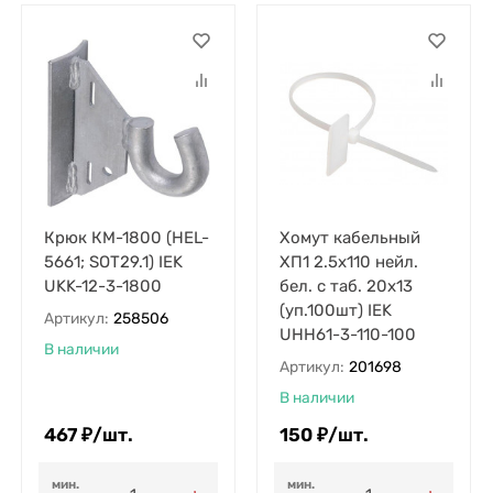
Крюк КМ-1800 (HEL-
Хомут кабельный
5661; SOT29.1) IEK
ХП1 2.5х110 нейл.
UKK-12-3-1800
бел. с таб. 20х13
(уп.100шт) IEK
Артикул:
258506
UHH61-3-110-100
В наличии
Артикул:
201698
В наличии
467
₽
/
шт.
150
₽
/
шт.
мин.
мин.