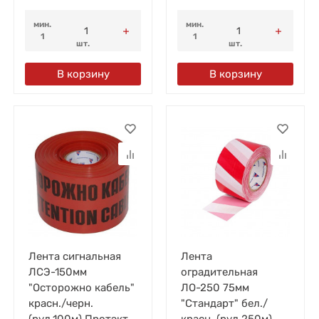
мин.
мин.
1
1
шт.
шт.
В корзину
В корзину
Лента сигнальная
Лента
ЛСЭ-150мм
оградительная
"Осторожно кабель"
ЛО-250 75мм
красн./черн.
"Стандарт" бел./
(рул.100м) Протэкт
красн. (рул.250м)