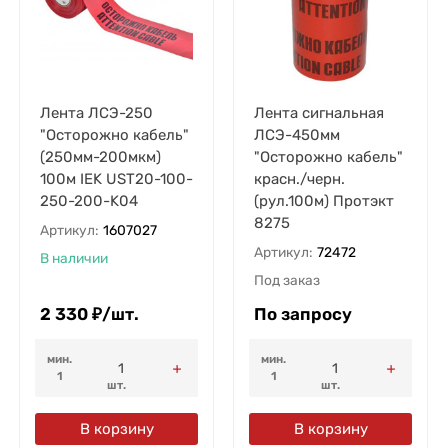
Лента ЛСЭ-250
Лента сигнальная
"Осторожно кабель"
ЛСЭ-450мм
(250мм-200мкм)
"Осторожно кабель"
100м IEK UST20-100-
красн./черн.
250-200-K04
(рул.100м) Протэкт
8275
Артикул:
1607027
Артикул:
72472
В наличии
Под заказ
2 330
₽
/
шт.
По запросу
мин.
мин.
1
1
шт.
шт.
В корзину
В корзину