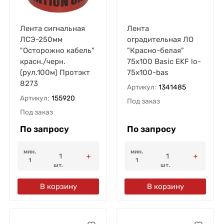
Лента сигнальная
Лента
ЛСЭ-250мм
оградительная ЛО
"Осторожно кабель"
"Красно-белая"
красн./черн.
75х100 Basic EKF lo-
(рул.100м) Протэкт
75x100-bas
8273
Артикул:
1341485
Артикул:
155920
Под заказ
Под заказ
По запросу
По запросу
мин.
мин.
1
1
шт.
шт.
В корзину
В корзину