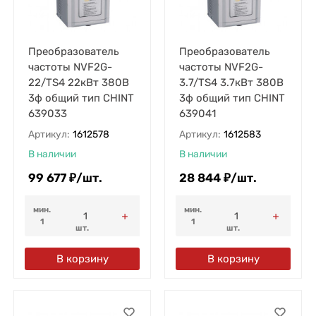
Преобразователь
Преобразователь
частоты NVF2G-
частоты NVF2G-
22/TS4 22кВт 380В
3.7/TS4 3.7кВт 380В
3ф общий тип CHINT
3ф общий тип CHINT
639033
639041
Артикул:
1612578
Артикул:
1612583
В наличии
В наличии
99 677
₽
/
шт.
28 844
₽
/
шт.
мин.
мин.
1
1
шт.
шт.
В корзину
В корзину