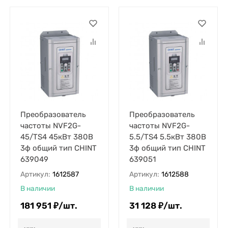
Преобразователь
Преобразователь
частоты NVF2G-
частоты NVF2G-
45/TS4 45кВт 380В
5.5/TS4 5.5кВт 380В
3ф общий тип CHINT
3ф общий тип CHINT
639049
639051
Артикул:
1612587
Артикул:
1612588
В наличии
В наличии
181 951
₽
/
шт.
31 128
₽
/
шт.