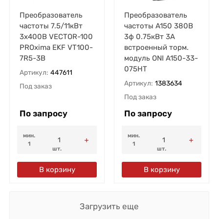
Преобразователь
Преобразователь
частоты 7.5/11кВт
частоты A150 380В
3х400В VECTOR-100
3ф 0.75кВт 3А
PROxima EKF VT100-
встроенный торм.
7R5-3B
модуль ONI A150-33-
075HT
Артикул:
447611
Артикул:
1383634
Под заказ
Под заказ
По запросу
По запросу
мин.
мин.
1
1
шт.
шт.
В корзину
В корзину
Загрузить еще