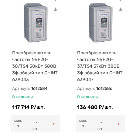
Преобразователь
Преобразователь
частоты NVF2G-
частоты NVF2G-
30/TS4 30кВт 380В
37/TS4 37кВт 380В
3ф общий тип CHINT
3ф общий тип CHINT
639043
639047
Артикул:
1612584
Артикул:
1612586
В наличии
В наличии
117 714
₽
/
шт.
136 480
₽
/
шт.
мин.
мин.
1
1
шт.
шт.