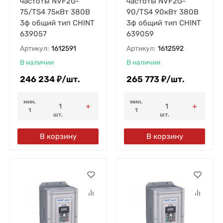
частоты NVF2G-
частоты NVF2G-
75/TS4 75кВт 380В
90/TS4 90кВт 380В
3ф общий тип CHINT
3ф общий тип CHINT
639057
639059
Артикул:
1612591
Артикул:
1612592
В наличии
В наличии
246 234
₽
/
шт.
265 773
₽
/
шт.
мин.
мин.
1
1
шт.
шт.
В корзину
В корзину