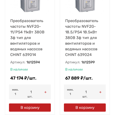
Преобразователь
Преобразователь
частоты NVF2G-
частоты NVF2G-
11/PS4 11кВт 380В
18.5/PS4 18.5кВт
3ф тип для
380В 3ф тип для
вентиляторов и
вентиляторов и
водяных насосов
водяных насосов
CHINT 639014
CHINT 639024
Артикул:
1612594
Артикул:
1612599
В наличии
В наличии
47 174
₽
/
шт.
67 889
₽
/
шт.
мин.
мин.
1
1
шт.
шт.
В корзину
В корзину