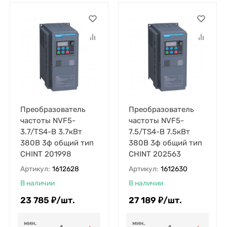
Преобразователь
Преобразователь
частоты NVF5-
частоты NVF5-
3.7/TS4-B 3.7кВт
7.5/TS4-B 7.5кВт
380В 3ф общий тип
380В 3ф общий тип
CHINT 201998
CHINT 202563
Артикул:
1612628
Артикул:
1612630
В наличии
В наличии
23 785
₽
/
шт.
27 189
₽
/
шт.
мин.
мин.