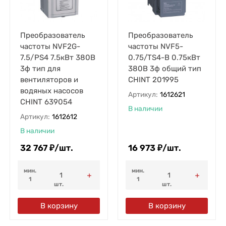
Преобразователь
Преобразователь
частоты NVF2G-
частоты NVF5-
7.5/PS4 7.5кВт 380В
0.75/TS4-B 0.75кВт
3ф тип для
380В 3ф общий тип
вентиляторов и
CHINT 201995
водяных насосов
Артикул:
1612621
CHINT 639054
В наличии
Артикул:
1612612
В наличии
32 767
₽
/
шт.
16 973
₽
/
шт.
мин.
мин.
1
1
шт.
шт.
В корзину
В корзину