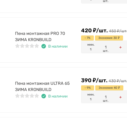
шт.
420
₽
/
шт.
450
₽
/
шт
Пена монтажная PRO 70
- 7%
Экономия 30
₽
ЗИМА KRONBUILD
мин.
В наличии
1
шт.
390
₽
/
шт.
430
₽
/
шт.
Пена монтажная ULTRA 65
- 9%
Экономия 40
₽
ЗИМА KRONBUILD
мин.
В наличии
1
шт.