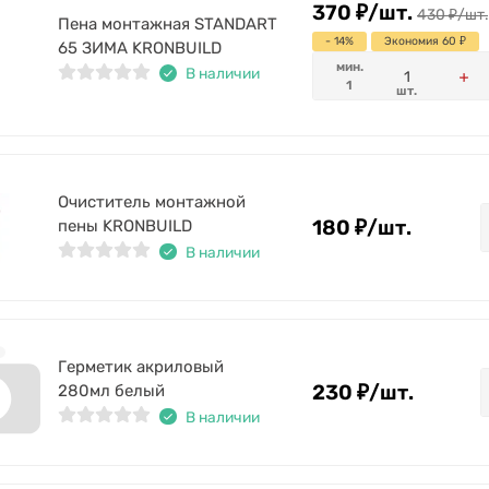
370
₽
/
шт.
430
₽
/
шт.
Пена монтажная STANDART
- 14%
Экономия 60
₽
65 ЗИМА KRONBUILD
мин.
В наличии
1
шт.
Очиститель монтажной
180
₽
/
шт.
пены KRONBUILD
В наличии
Герметик акриловый
230
₽
/
шт.
280мл белый
В наличии