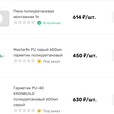
Пена полиуретановая
614
₽
/
шт.
монтажная 1л
В наличии
Masterfix PU серый 600мл
450
₽
/
шт.
герметик полиуретановый
Под заказ
Герметик PU-40
KRONBUILD
630
₽
/
шт.
полиуретановый 600мл
серый
Под заказ