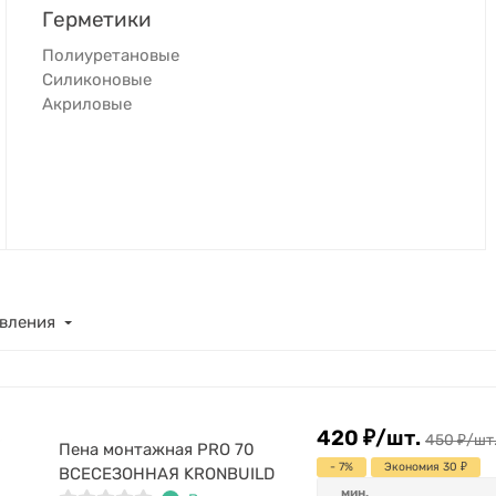
Герметики
Полиуретановые
Силиконовые
Акриловые
вления
420
₽
/
шт.
450
₽
/
шт
Пена монтажная PRO 70
- 7%
Экономия 30
₽
ВСЕСЕЗОННАЯ KRONBUILD
мин.