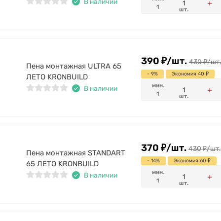
В наличии
1
шт.
390
₽
/
шт.
430
₽
/
шт.
Пена монтажная ULTRA 65
- 9%
Экономия 40
₽
ЛЕТО KRONBUILD
мин.
В наличии
1
шт.
370
₽
/
шт.
430
₽
/
шт.
Пена монтажная STANDART
- 14%
Экономия 60
₽
65 ЛЕТО KRONBUILD
мин.
В наличии
1
шт.