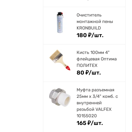
Очиститель
монтажной пены
KRONBUILD
180
₽
/
шт.
Кисть 100мм 4"
флейцевая Оптима
ПОЛИТЕХ
80
₽
/
шт.
Муфта разъемная
25мм х 3/4" комб. с
внутренней
резьбой VALFEX
10155020
165
₽
/
шт.