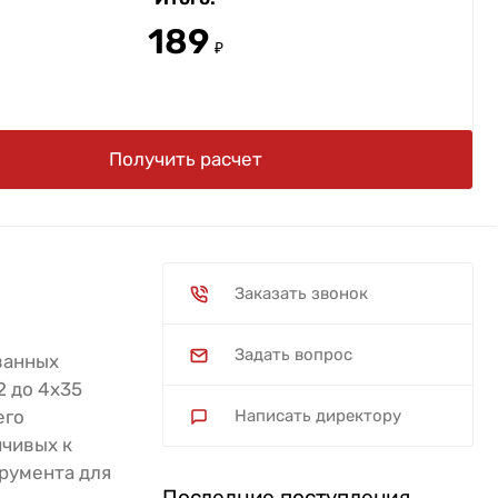
189
₽
Получить расчет
Заказать звонок
Задать вопрос
ванных
2 до 4х35
его
Написать директору
йчивых к
румента для
Последние поступления