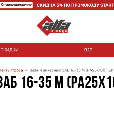
Спецпредложение
СКИДКА 5% ПО ПРОМОКОДУ START
СКИДКИ
B2B
ленты/троса
Зажим анкерный ЗАБ 16-35 М (РА25х100) IE
Б 16-35 М (РА25Х10