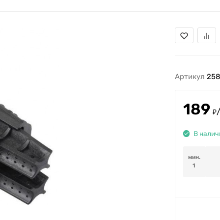
Артикул
25
189
₽
В налич
мин.
1