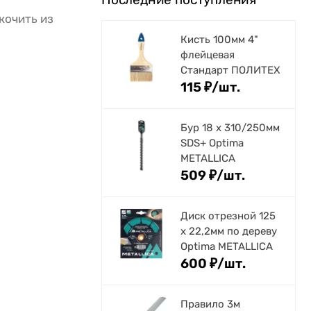
кочить из
Кисть 100мм 4"
флейцевая
Стандарт ПОЛИТЕХ
115
₽
/
шт.
Бур 18 х 310/250мм
SDS+ Optima
METALLICA
509
₽
/
шт.
Диск отрезной 125
x 22,2мм по дереву
Optima METALLICA
600
₽
/
шт.
Правило 3м