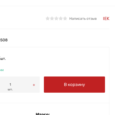
IEK
Написать отзыв
8508
/
шт.
ии
В корзину
шт.
Итого: