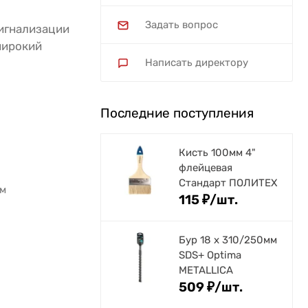
Задать вопрос
сигнализации
широкий
Написать директору
Последние поступления
Кисть 100мм 4"
флейцевая
Стандарт ПОЛИТЕХ
ем
115
₽
/
шт.
Бур 18 х 310/250мм
SDS+ Optima
METALLICA
509
₽
/
шт.