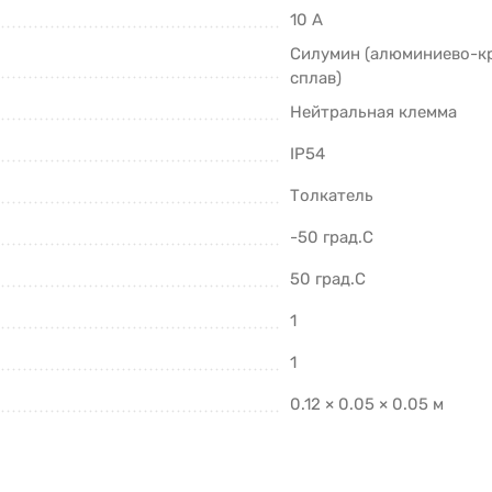
10 А
Силумин (алюминиево-к
сплав)
Нейтральная клемма
IP54
Толкатель
-50 град.C
50 град.C
1
1
0.12 × 0.05 × 0.05 м