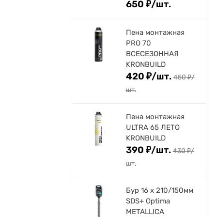
650
₽
/
шт.
Пена монтажная
PRO 70
ВСЕСЕЗОННАЯ
KRONBUILD
420
₽
/
шт.
450
₽
/
шт.
Пена монтажная
ULTRA 65 ЛЕТО
KRONBUILD
390
₽
/
шт.
430
₽
/
шт.
Бур 16 х 210/150мм
SDS+ Optima
METALLICA