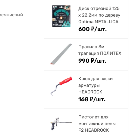
Диск отрезной 125
ремниевый
x 22,2мм по дереву
Optima METALLICA
600
₽
/
шт.
Правило 3м
трапеция ПОЛИТЕХ
990
₽
/
шт.
Крюк для вязки
арматуры
HEADROCK
168
₽
/
шт.
Пистолет для
монтажной пены
F2 HEADROCK