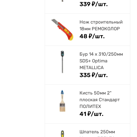
339
₽
/
шт.
Нож строительный
18мм РЕМОКОЛОР
48
₽
/
шт.
Бур 14 х 310/250мм
SDS+ Optima
METALLICA
335
₽
/
шт.
Кисть 50мм 2"
плоская Стандарт
ПОЛИТЕХ
41
₽
/
шт.
Шпатель 250мм