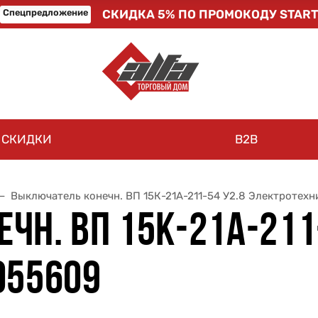
Спецпредложение
СКИДКА 5% ПО ПРОМОКОДУ START
СКИДКИ
B2B
Выключатель конечн. ВП 15К-21А-211-54 У2.8 Электротех
Н. ВП 15К-21А-211-
055609