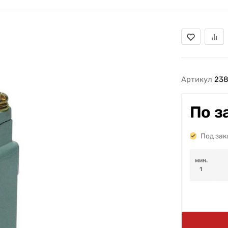
Артикул
23
По з
Под зак
мин.
1