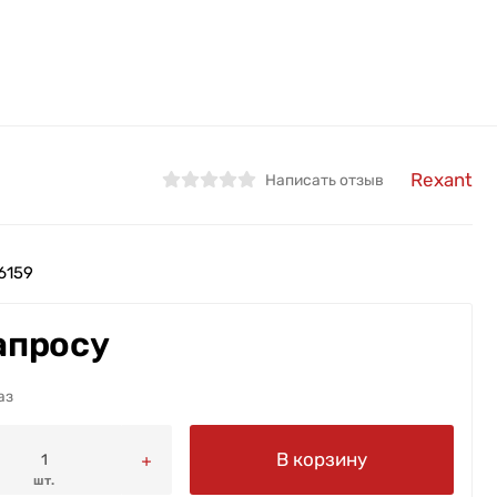
Rexant
Написать отзыв
6159
апросу
аз
В корзину
шт.