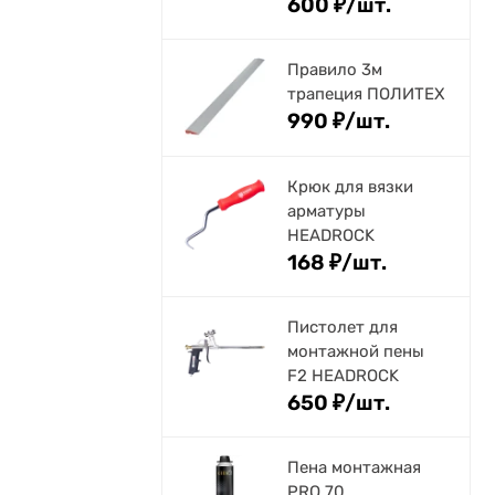
600
₽
/
шт.
Правило 3м
трапеция ПОЛИТЕХ
990
₽
/
шт.
Крюк для вязки
арматуры
HEADROCK
168
₽
/
шт.
Пистолет для
монтажной пены
F2 HEADROCK
650
₽
/
шт.
Пена монтажная
PRO 70