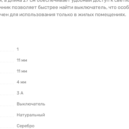
, а длина 27 см обеспечивает удобный доступ к свети
ник позволяет быстрее найти выключатель, что осо
ачен для использования только в жилых помещениях.
1
11 мм
11 мм
4 мм
3 А
Выключатель
Натуральный
Серебро