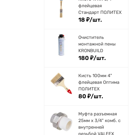
флейцевая
Стандарт ПОЛИТЕХ
18
₽
/
шт.
Очиститель
монтажной пены
KRONBUILD
180
₽
/
шт.
Кисть 100мм 4"
флейцевая Оптима
ПОЛИТЕХ
80
₽
/
шт.
Муфта разъемная
25мм х 3/4" комб. с
внутренней
резьбой VALFEX