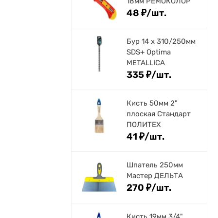
18мм РЕМОКОЛОР
48
₽
/
шт.
Бур 14 х 310/250мм
SDS+ Optima
METALLICA
335
₽
/
шт.
Кисть 50мм 2"
плоская Стандарт
ПОЛИТЕХ
41
₽
/
шт.
Шпатель 250мм
Мастер ДЕЛЬТА
270
₽
/
шт.
Кисть 19мм 3/4"