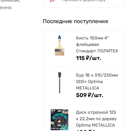
льникам,
бенно
Последние поступления
Кисть 100мм 4"
флейцевая
Стандарт ПОЛИТЕХ
115
₽
/
шт.
Бур 18 х 310/250мм
SDS+ Optima
METALLICA
509
₽
/
шт.
Диск отрезной 125
x 22,2мм по дереву
Optima METALLICA