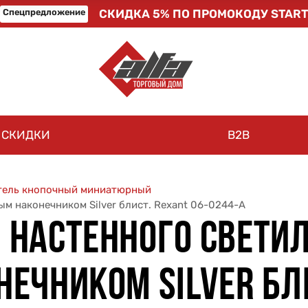
Спецпредложение
СКИДКА 5% ПО ПРОМОКОДУ START
СКИДКИ
B2B
тель кнопочный миниатюрный
м наконечником Silver блист. Rexant 06-0244-A
НАСТЕННОГО СВЕТИЛ
ЕЧНИКОМ SILVER БЛИ