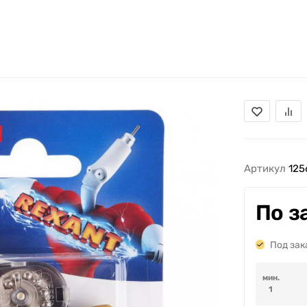
Артикул
125
По з
Под зак
мин.
1