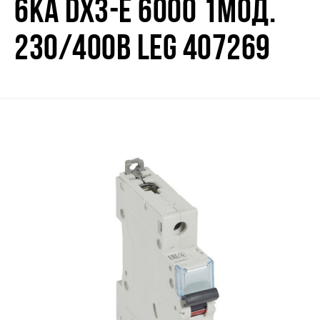
6КА DX3-E 6000 1МОД.
230/400В LEG 407269