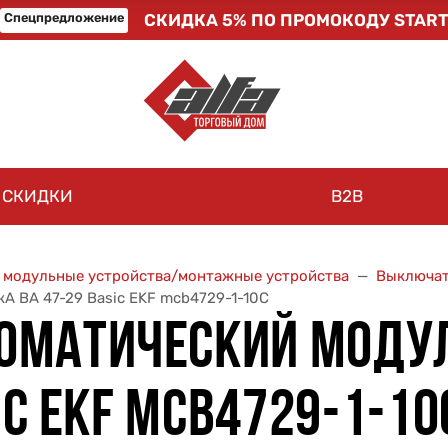
Спецпредложение
СКИДКА 5% ПО ПРОМОКОДУ START
СКИДКИ
B2B
, модульные устройства/монтажные устройства
Выключат
А ВА 47-29 Basic EKF mcb4729-1-10C
ОМАТИЧЕСКИЙ МОДУЛ
IC EKF MCB4729-1-10