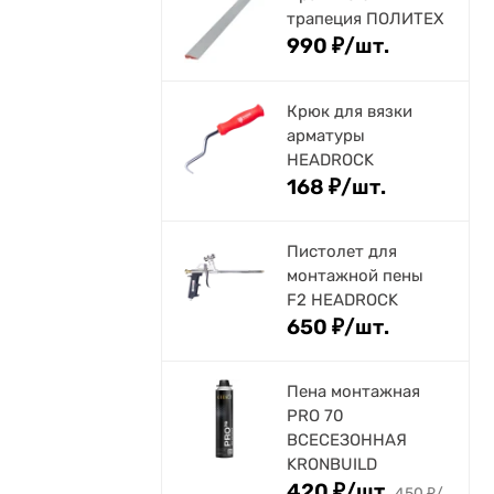
трапеция ПОЛИТЕХ
990
₽
/
шт.
Крюк для вязки
арматуры
HEADROCK
168
₽
/
шт.
Пистолет для
монтажной пены
F2 HEADROCK
650
₽
/
шт.
Пена монтажная
PRO 70
ВСЕСЕЗОННАЯ
KRONBUILD
420
₽
/
шт.
450
₽
/