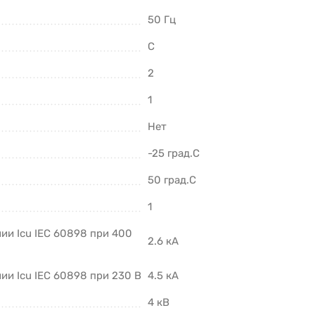
50 Гц
C
2
1
Нет
-25 град.C
50 град.C
1
ии Icu IEC 60898 при 400
2.6 кА
и Icu IEC 60898 при 230 В
4.5 кА
4 кВ