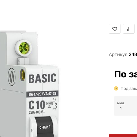
Артикул
24
По з
Под зак
мин.
1