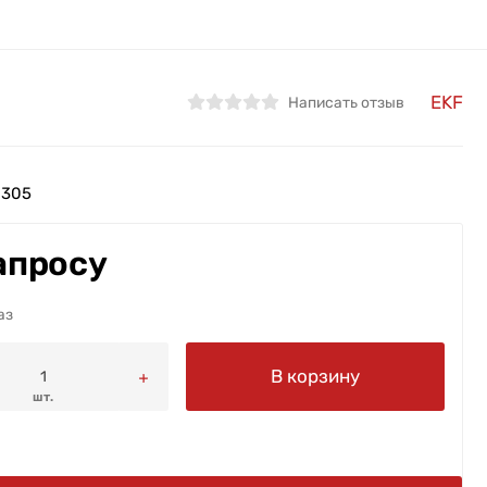
EKF
Написать отзыв
8305
апросу
аз
В корзину
шт.