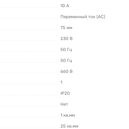
10 А
Переменный ток (AC)
75 мм
230 В
50 Гц
50 Гц
660 В
1
IP20
Нет
1 кв.мм
25 кв.мм