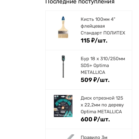
Последние поступления
Кисть 100мм 4"
флейцевая
Стандарт ПОЛИТЕХ
115
₽
/
шт.
Бур 18 х 310/250мм
SDS+ Optima
METALLICA
509
₽
/
шт.
Диск отрезной 125
x 22,2мм по дереву
Optima METALLICA
600
₽
/
шт.
Правило 3м