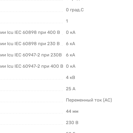
0 град.C
1
и Icu IEC 60898 при 400 В
0 кА
и Icu IEC 60898 при 230 В
6 кА
и Icu IEC 60947-2 при 230В
6 кА
и Icu IEC 60947-2 при 400 В
0 кА
4 кВ
25 А
Переменный ток (AC)
44 мм
230 В