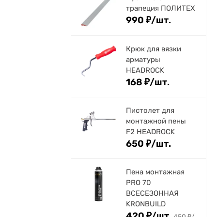
трапеция ПОЛИТЕХ
990
₽
/
шт.
Крюк для вязки
арматуры
HEADROCK
168
₽
/
шт.
Пистолет для
монтажной пены
F2 HEADROCK
650
₽
/
шт.
Пена монтажная
PRO 70
ВСЕСЕЗОННАЯ
KRONBUILD
420
₽
/
шт.
450
₽
/