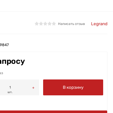
Legrand
Написать отзыв
9847
апросу
аз
В корзину
шт.