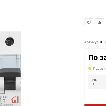
Артикул
100
По з
Под зак
мин.
1