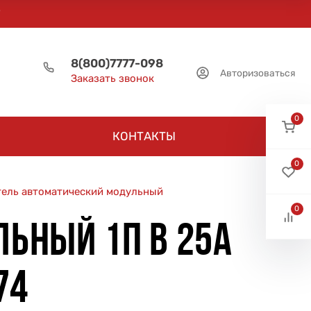
8(800)7777-098
Авторизоваться
Заказать звонок
0
КОНТАКТЫ
0
ель автоматический модульный
0
ЬНЫЙ 1П B 25А
74