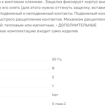
 к винтовым клеммам . Защелка фиксирует корпус в
 его снять (для этого нужно оттянуть защелку, встави
 подвижный и неподвижный контакты. Подвижный кон
ыстрого расцепления контактов. Механизм расцепле
лей: тепловым или магнитным. • ДОПОЛНИТЕЛЬНЫЕ
ю комплектацию входит само изделие
50 Гц
B
2
1
Нет
0 град.C