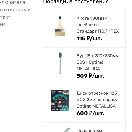
Последние поступления
ыключателя
в отвертку в
такт
Кисть 100мм 4"
ния
флейцевая
Стандарт ПОЛИТЕХ
115
₽
/
шт.
Бур 18 х 310/250мм
SDS+ Optima
METALLICA
509
₽
/
шт.
Диск отрезной 125
x 22,2мм по дереву
Optima METALLICA
600
₽
/
шт.
Правило 3м