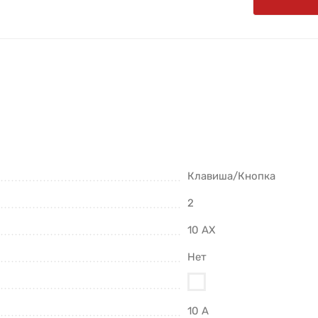
Клавиша/Кнопка
2
10 AX
Нет
10 А