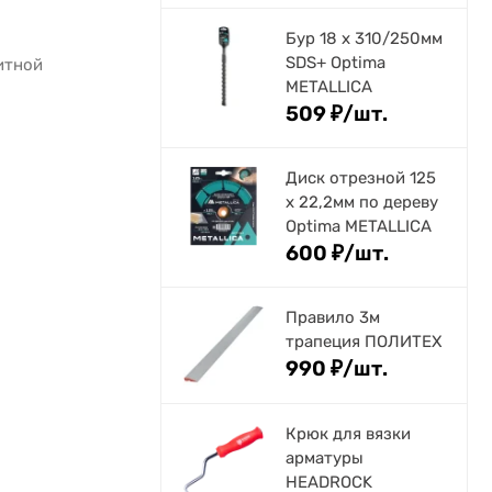
Бур 18 х 310/250мм
SDS+ Optima
итной
METALLICA
509
₽
/
шт.
Диск отрезной 125
x 22,2мм по дереву
Optima METALLICA
600
₽
/
шт.
Правило 3м
трапеция ПОЛИТЕХ
990
₽
/
шт.
Крюк для вязки
арматуры
HEADROCK