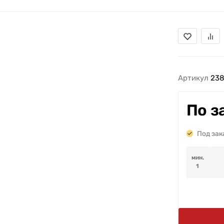
Артикул
23
По з
Под зак
мин.
1