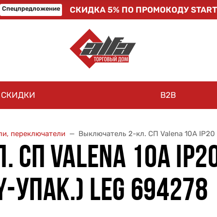
Спецпредложение
СКИДКА 5% ПО ПРОМОКОДУ START
СКИДКИ
B2B
и, переключатели
Выключатель 2-кл. СП Valena 10А IP20 
 СП VALENA 10А IP2
Y-УПАК.) LEG 694278