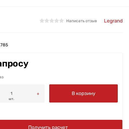
Legrand
Написать отзыв
8785
апросу
аз
В корзину
шт.
Получить расчет