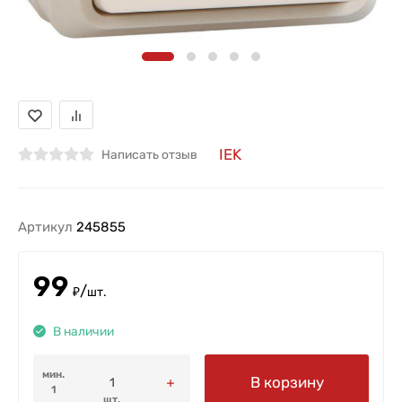
IEK
Написать отзыв
Артикул
245855
99
/
₽
шт.
В наличии
мин.
В корзину
1
шт.