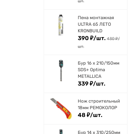
шт.
Пена монтажная
ULTRA 65 ЛЕТО
KRONBUILD
390
₽
/
шт.
430
₽
/
шт.
Бур 16 х 210/150мм
SDS+ Optima
METALLICA
339
₽
/
шт.
Нож строительный
18мм РЕМОКОЛОР
48
₽
/
шт.
Бур 14 х 310/250мм