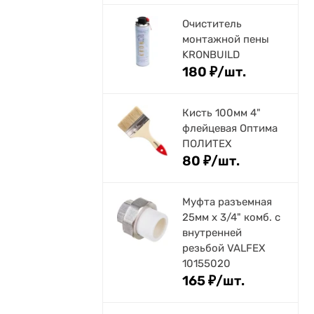
Очиститель
монтажной пены
KRONBUILD
180
₽
/
шт.
Кисть 100мм 4"
флейцевая Оптима
ПОЛИТЕХ
80
₽
/
шт.
Муфта разъемная
25мм х 3/4" комб. с
внутренней
резьбой VALFEX
10155020
165
₽
/
шт.