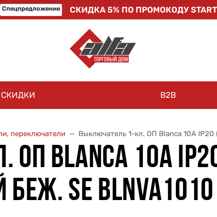
Спецпредложение
СКИДКА 5% ПО ПРОМОКОДУ START
СКИДКИ
B2B
и, переключатели
Выключатель 1-кл. ОП Blanca 10А IP20 
ОП BLANCA 10А IP20 
 БЕЖ. SE BLNVA1010