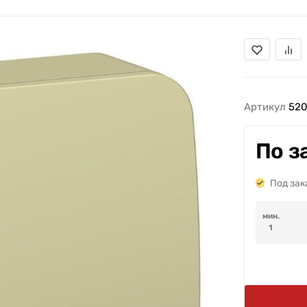
Артикул
52
По з
Под зак
мин.
1