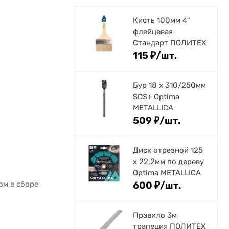
Кисть 100мм 4"
флейцевая
Стандарт ПОЛИТЕХ
115
₽
/
шт.
Бур 18 х 310/250мм
SDS+ Optima
METALLICA
509
₽
/
шт.
Диск отрезной 125
x 22,2мм по дереву
Optima METALLICA
ом в сборе
600
₽
/
шт.
Правило 3м
трапеция ПОЛИТЕХ