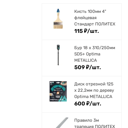
Кисть 100мм 4"
флейцевая
Стандарт ПОЛИТЕХ
115
₽
/
шт.
Бур 18 х 310/250мм
SDS+ Optima
METALLICA
509
₽
/
шт.
Диск отрезной 125
x 22,2мм по дереву
Optima METALLICA
600
₽
/
шт.
Правило 3м
трапеция ПОЛИТЕХ