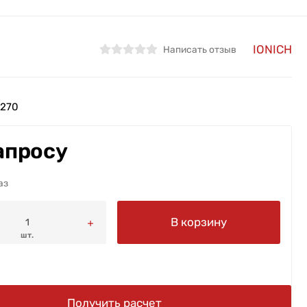
IONICH
Написать отзыв
270
апросу
аз
В корзину
шт.
Получить расчет