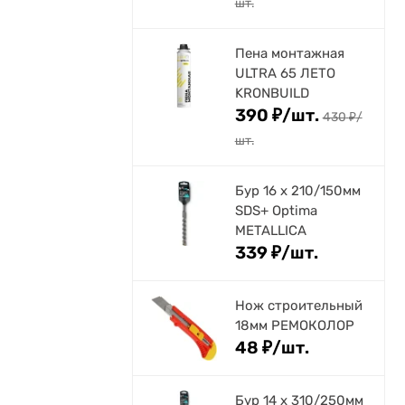
шт.
Пена монтажная
ULTRA 65 ЛЕТО
KRONBUILD
390
₽
/
шт.
430
₽
/
шт.
Бур 16 х 210/150мм
SDS+ Optima
METALLICA
339
₽
/
шт.
Нож строительный
18мм РЕМОКОЛОР
48
₽
/
шт.
Бур 14 х 310/250мм