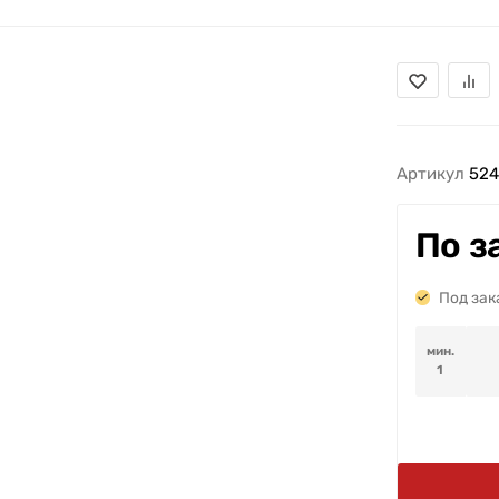
Артикул
524
По з
Под зак
мин.
1