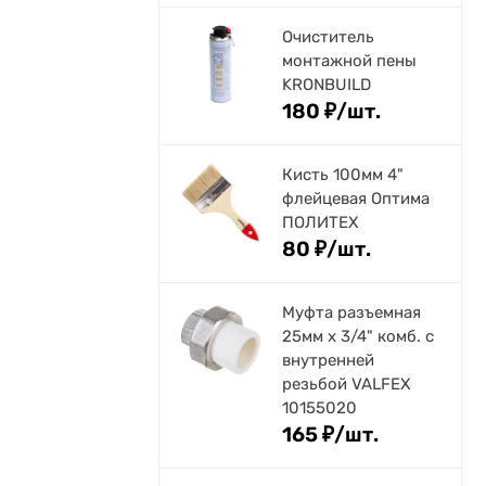
Очиститель
монтажной пены
KRONBUILD
180
₽
/
шт.
Кисть 100мм 4"
флейцевая Оптима
ПОЛИТЕХ
80
₽
/
шт.
Муфта разъемная
25мм х 3/4" комб. с
внутренней
резьбой VALFEX
10155020
165
₽
/
шт.