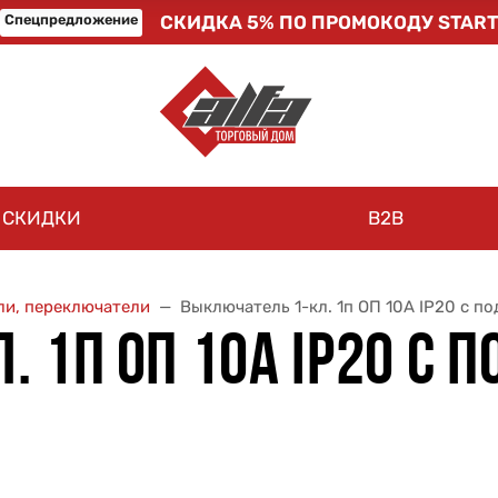
Спецпредложение
СКИДКА 5% ПО ПРОМОКОДУ START
СКИДКИ
B2B
и, переключатели
Выключатель 1-кл. 1п ОП 10А IP20 с по
 1П ОП 10А IP20 С П