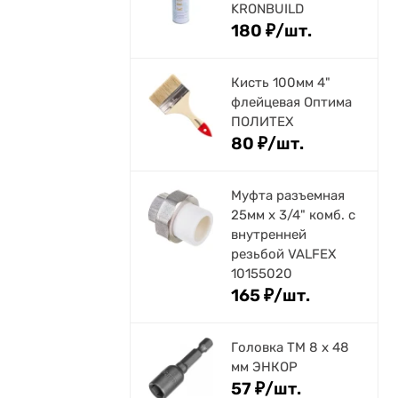
KRONBUILD
180
₽
/
шт.
Кисть 100мм 4"
флейцевая Оптима
ПОЛИТЕХ
80
₽
/
шт.
Муфта разъемная
25мм х 3/4" комб. с
внутренней
резьбой VALFEX
10155020
165
₽
/
шт.
Головка ТМ 8 х 48
мм ЭНКОР
57
₽
/
шт.