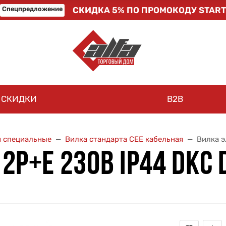
Спецпредложение
СКИДКА 5% ПО ПРОМОКОДУ START
СКИДКИ
B2B
и специальные
Вилка стандарта CEE кабельная
Вилка э
 2P+E 230В IP44 DKC