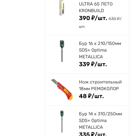
ULTRA 65 ЛЕТО
KRONBUILD
390
₽
/
шт.
430
₽
/
шт.
Бур 16 х 210/150мм
SDS+ Optima
METALLICA
339
₽
/
шт.
Нож строительный
18мм РЕМОКОЛОР
48
₽
/
шт.
Бур 14 х 310/250мм
SDS+ Optima
METALLICA
335
₽
/
шт.