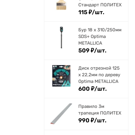
Стандарт ПОЛИТЕХ
115
₽
/
шт.
Бур 18 х 310/250мм
SDS+ Optima
METALLICA
509
₽
/
шт.
Диск отрезной 125
x 22,2мм по дереву
Optima METALLICA
600
₽
/
шт.
Правило 3м
трапеция ПОЛИТЕХ
990
₽
/
шт.