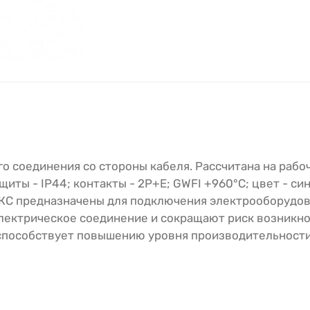
го соединения со стороны кабеля. Рассчитана на рабо
иты - IP44; контакты - 2P+E; GWFI +960°С; цвет - си
КС предназначены для подключения электрооборудо
лектрическое соединение и сокращают риск возникн
 способствует повышению уровня производительност