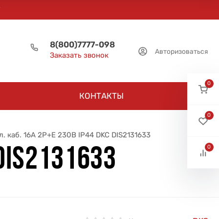
8(800)7777-098
Авторизоваться
Заказать звонок
0
КОНТАКТЫ
0
л. каб. 16А 2P+E 230В IP44 DKC DIS2131633
0
 DIS2131633