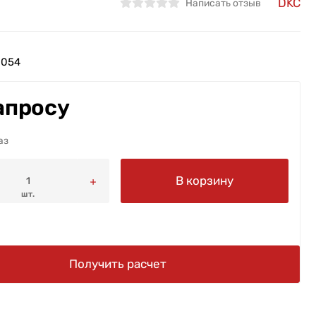
DKC
Написать отзыв
8054
апросу
аз
В корзину
шт.
Получить расчет