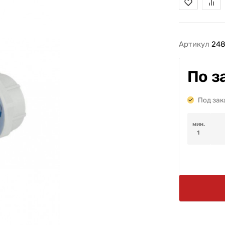
Артикул
24
По з
Под зак
мин.
1