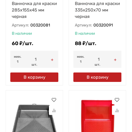
Ванночка для краски
Ванночка для краски
285х155х45 мм
335х250х70 мм
черная
черная
Артикул:
00320081
Артикул:
00320091
В наличии
В наличии
60
₽
/
шт.
88
₽
/
шт.
мин.
мин.
1
1
шт.
шт.
В корзину
В корзину