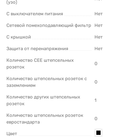
(узо)
С выключателем питания
Нет
Сетевой помехоподавляющий фильтр
Нет
С крышкой
Нет
Защита от перенапряжения
Нет
Количество CEE штепсельных
0
розеток
Количество штепсельных розеток с
0
заземлением
Количество других штепсельных
1
розеток
Количество штепсельных розеток
0
евростандарта
Цвет