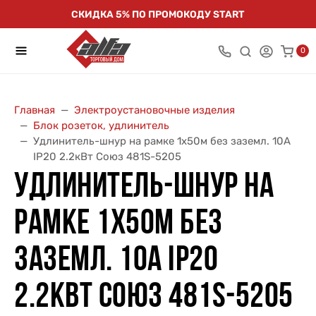
СКИДКА 5% ПО ПРОМОКОДУ START
0
Главная
Электроустановочные изделия
Блок розеток, удлинитель
Удлинитель-шнур на рамке 1х50м без заземл. 10А
IP20 2.2кВт Союз 481S-5205
УДЛИНИТЕЛЬ-ШНУР НА
РАМКЕ 1Х50М БЕЗ
ЗАЗЕМЛ. 10А IP20
2.2КВТ СОЮЗ 481S-5205