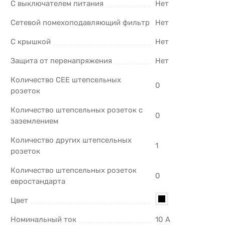
С выключателем питания
Нет
Сетевой помехоподавляющий фильтр
Нет
С крышкой
Нет
Защита от перенапряжения
Нет
Количество CEE штепсельных
0
розеток
Количество штепсельных розеток с
0
заземлением
Количество других штепсельных
1
розеток
Количество штепсельных розеток
0
евростандарта
Цвет
Номинальный ток
10 А