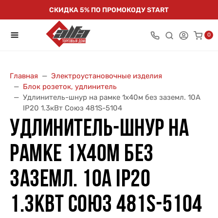
СКИДКА 5% ПО ПРОМОКОДУ START
0
Главная
Электроустановочные изделия
Блок розеток, удлинитель
Удлинитель-шнур на рамке 1х40м без заземл. 10А
IP20 1.3кВт Союз 481S-5104
УДЛИНИТЕЛЬ-ШНУР НА
РАМКЕ 1Х40М БЕЗ
ЗАЗЕМЛ. 10А IP20
1.3КВТ СОЮЗ 481S-5104