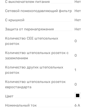
С выключателем питания
Нет
Сетевой помехоподавляющий фильтр
Нет
С крышкой
Нет
Защита от перенапряжения
Нет
Количество CEE штепсельных
0
розеток
Количество штепсельных розеток с
0
заземлением
Количество других штепсельных
1
розеток
Количество штепсельных розеток
0
евростандарта
Цвет
Номинальный ток
6 А