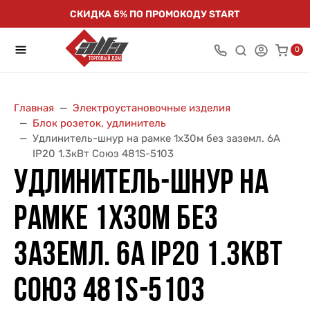
СКИДКА 5% ПО ПРОМОКОДУ START
0
Главная
Электроустановочные изделия
Блок розеток, удлинитель
Удлинитель-шнур на рамке 1х30м без заземл. 6А
IP20 1.3кВт Союз 481S-5103
УДЛИНИТЕЛЬ-ШНУР НА
РАМКЕ 1Х30М БЕЗ
ЗАЗЕМЛ. 6А IP20 1.3КВТ
СОЮЗ 481S-5103