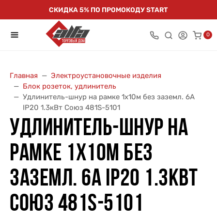
СКИДКА 5% ПО ПРОМОКОДУ START
0
Главная
Электроустановочные изделия
Блок розеток, удлинитель
Удлинитель-шнур на рамке 1х10м без заземл. 6А
IP20 1.3кВт Союз 481S-5101
УДЛИНИТЕЛЬ-ШНУР НА
РАМКЕ 1Х10М БЕЗ
ЗАЗЕМЛ. 6А IP20 1.3КВТ
СОЮЗ 481S-5101