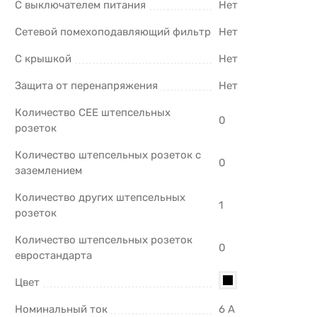
С выключателем питания
Нет
Сетевой помехоподавляющий фильтр
Нет
С крышкой
Нет
Защита от перенапряжения
Нет
Количество CEE штепсельных
0
розеток
Количество штепсельных розеток с
0
заземлением
Количество других штепсельных
1
розеток
Количество штепсельных розеток
0
евростандарта
Цвет
Номинальный ток
6 А