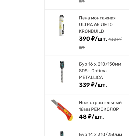
шт.
Пена монтажная
ULTRA 65 ЛЕТО
KRONBUILD
390
₽
/
шт.
430
₽
/
шт.
Бур 16 х 210/150мм
SDS+ Optima
METALLICA
339
₽
/
шт.
Нож строительный
18мм РЕМОКОЛОР
48
₽
/
шт.
Бур 14 х 310/250мм