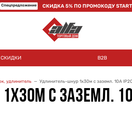
Спецпредложение
СКИДКА 5% ПО ПРОМОКОДУ START
СКИДКИ
B2B
ок, удлинитель
Удлинитель-шнур 1х30м с заземл. 10А IP2
Х30М С ЗАЗЕМЛ. 10А