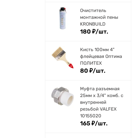
Очиститель
монтажной пены
KRONBUILD
180
₽
/
шт.
Кисть 100мм 4"
флейцевая Оптима
ПОЛИТЕХ
80
₽
/
шт.
Муфта разъемная
25мм х 3/4" комб. с
внутренней
резьбой VALFEX
10155020
165
₽
/
шт.