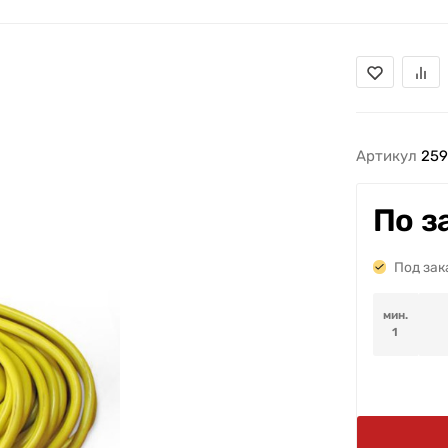
Артикул
259
По з
Под зак
мин.
1